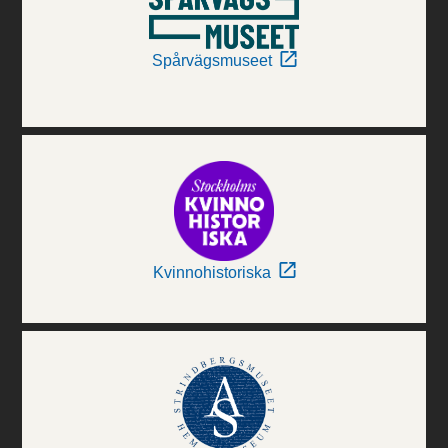
Spårvägsmuseet
Kvinnohistoriska