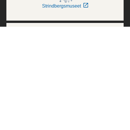
Strindbergsmuseet
Thielska Galleriet
Världskulturmuseerna