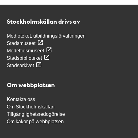
Kontakt
Stockholmskällan
Stockholmskällan drivs av
Medioteket, utbildningsförvaltningen
Stadsmuseet
Medeltidsmuseet
Stadsbiblioteket
Stadsarkivet
Om webbplatsen
Kontakta oss
Om Stockholmskällan
Tillgänglighetsredogörelse
Om kakor på webbplatsen