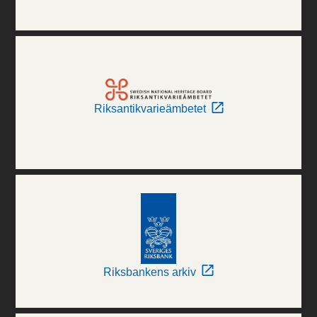
Riksantikvarieämbetet
Riksbankens arkiv