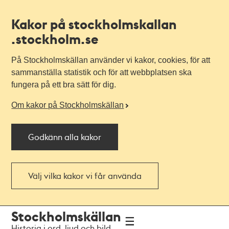
Kakor på stockholmskallan
.stockholm.se
På Stockholmskällan använder vi kakor, cookies, för att
sammanställa statistik och för att webbplatsen ska
fungera på ett bra sätt för dig.
Om kakor på Stockholmskällan
Godkänn alla kakor
Välj vilka kakor vi får använda
Till
Till
Stockholmskällan
navigationen
huvudinnehållet
Historia i ord, ljud och bild