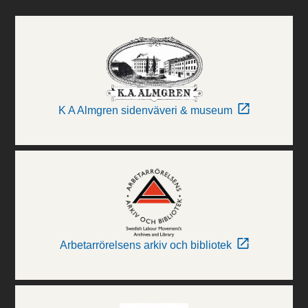
K A Almgren sidenväveri & museum
Arbetarrörelsens arkiv och bibliotek