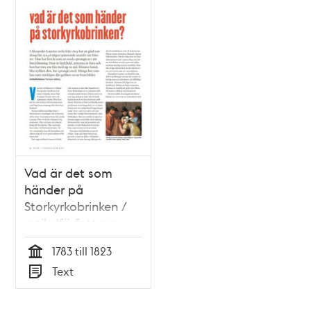
Relaterade
poster
och
teman
Vad är det som
händer på
Storkyrkobrinken /
artikelförfattare:
Piamaria Hallberg
1783 till 1823
Tid
Text
Typ