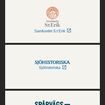
Samfundet S:t Erik
Sjöhistoriska