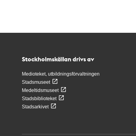
Kontakt
Stockholmskällan
Stockholmskällan drivs av
Medioteket, utbildningsförvaltningen
Stadsmuseet
Medeltidsmuseet
Stadsbiblioteket
Stadsarkivet