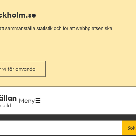
ockholm.se
tt sammanställa statistik och för att webbplatsen ska
or vi får använda
ällan
Meny
h bild
Sök