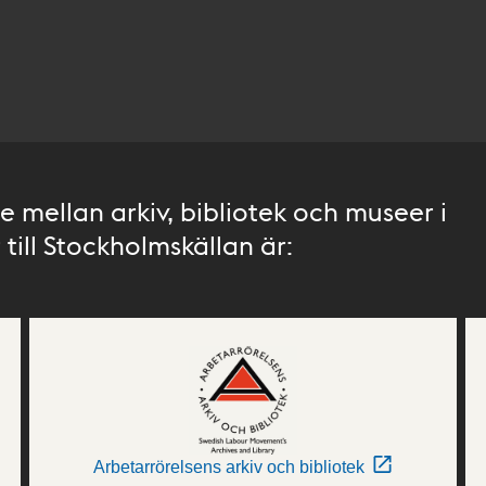
 mellan arkiv, bibliotek och museer i
till Stockholmskällan är:
Arbetarrörelsens arkiv och bibliotek