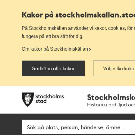
Kakor på stockholmskallan
.st
På Stockholmskällan använder vi kakor, cookies, för a
fungera på ett bra sätt för dig.
Om kakor på Stockholmskällan
Godkänn alla kakor
Välj vilka kak
Till
Till
Stockholmsk
navigationen
huvudinnehållet
Historia i ord, ljud oc
Fritextsök