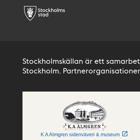
Stockholmskällan är ett samarbete
Stockholm. Partnerorganisationer 
K A Almgren sidenväveri & museum