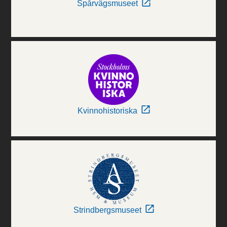
Spårvägsmuseet
Kvinnohistoriska
Strindbergsmuseet