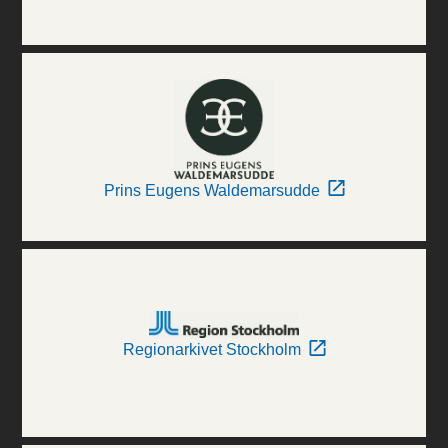
Prins Eugens Waldemarsudde
Regionarkivet Stockholm