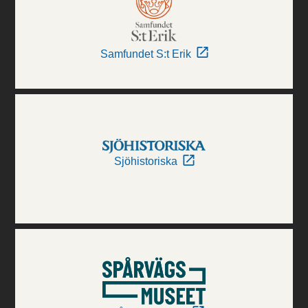
Samfundet S:t Erik
Sjöhistoriska