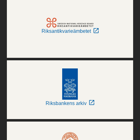
Riksantikvarieämbetet
Riksbankens arkiv