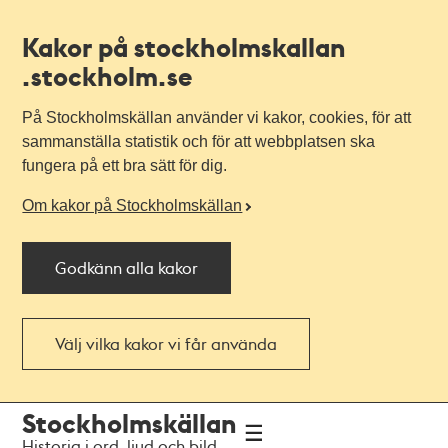
Kakor på stockholmskallan
.stockholm.se
På Stockholmskällan använder vi kakor, cookies, för att
sammanställa statistik och för att webbplatsen ska
fungera på ett bra sätt för dig.
Om kakor på Stockholmskällan
Godkänn alla kakor
Välj vilka kakor vi får använda
Till
Till
Stockholmskällan
navigationen
huvudinnehållet
Historia i ord, ljud och bild