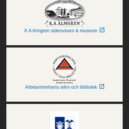
K A Almgren sidenväveri & museum
Arbetarrörelsens arkiv och bibliotek