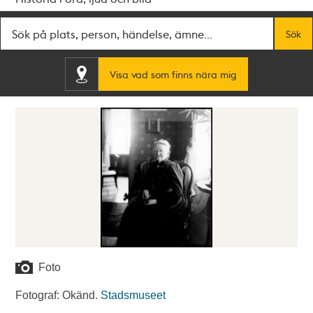
Fritextsök
Sök
Visa vad som finns nära mig
Foto
Fotograf: Okänd.
Stadsmuseet