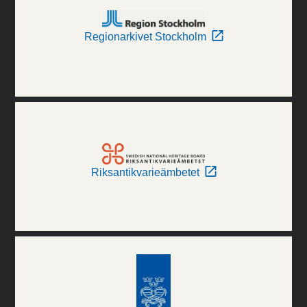
Regionarkivet Stockholm
Riksantikvarieämbetet