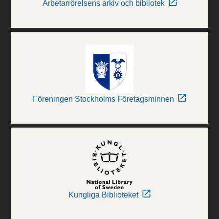
Arbetarrörelsens arkiv och bibliotek
Föreningen Stockholms Företagsminnen
Kungliga Biblioteket