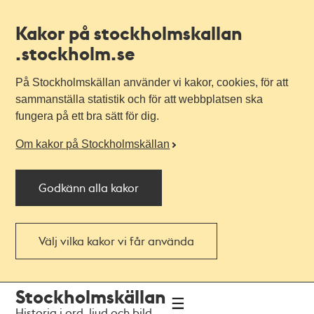
Kakor på stockholmskallan
.stockholm.se
På Stockholmskällan använder vi kakor, cookies, för att
sammanställa statistik och för att webbplatsen ska
fungera på ett bra sätt för dig.
Om kakor på Stockholmskällan
Godkänn alla kakor
Välj vilka kakor vi får använda
Till
Till
Stockholmskällan
navigationen
huvudinnehållet
Historia i ord, ljud och bild