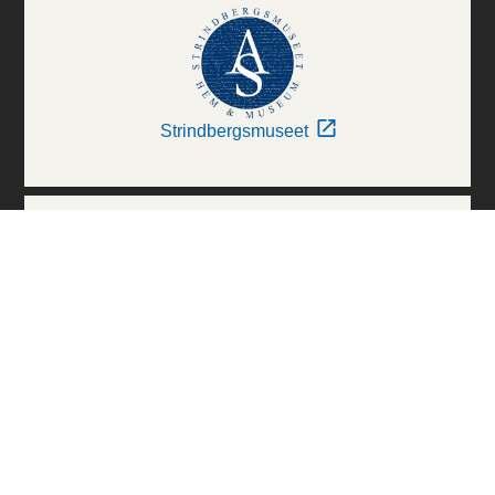
Strindbergsmuseet
Thielska Galleriet