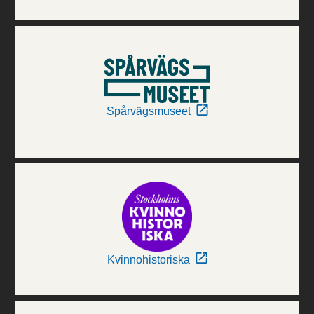
Spårvägsmuseet
Kvinnohistoriska