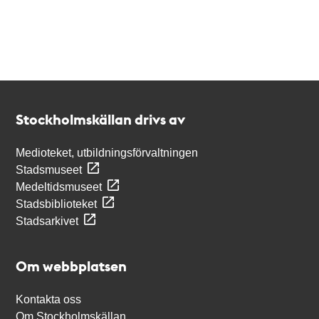
Kontakt
Stockholmskällan
Stockholmskällan drivs av
Medioteket, utbildningsförvaltningen
Stadsmuseet
Medeltidsmuseet
Stadsbiblioteket
Stadsarkivet
Om webbplatsen
Kontakta oss
Om Stockholmskällan