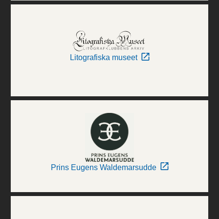
Litografiska museet
Prins Eugens Waldemarsudde