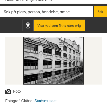
Fritextsök
Sök
Visa vad som finns nära mig
Foto
Fotograf: Okänd.
Stadsmuseet