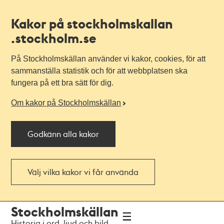
Kakor på stockholmskallan
.stockholm.se
På Stockholmskällan använder vi kakor, cookies, för att
sammanställa statistik och för att webbplatsen ska
fungera på ett bra sätt för dig.
Om kakor på Stockholmskällan
Godkänn alla kakor
Välj vilka kakor vi får använda
Till
Till
Stockholmskällan
navigationen
huvudinnehållet
Historia i ord, ljud och bild