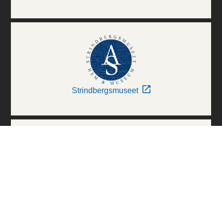
Strindbergsmuseet
Thielska Galleriet