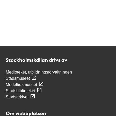
Kontakt
Stockholmskällan
Stockholmskällan drivs av
Medioteket, utbildningsförvaltningen
Stadsmuseet
Medeltidsmuseet
Stadsbiblioteket
Stadsarkivet
Om webbplatsen