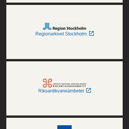
Regionarkivet Stockholm
Riksantikvarieämbetet