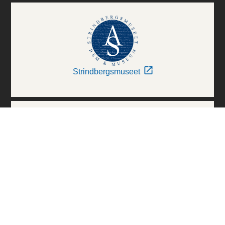
Strindbergsmuseet
Thielska Galleriet