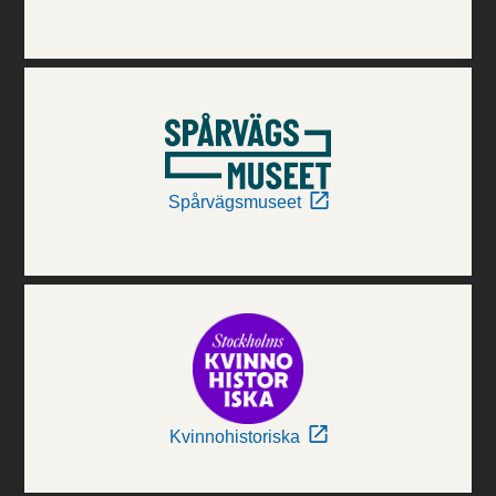
Spårvägsmuseet
Kvinnohistoriska