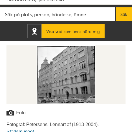
Fritextsök
Sök
Visa vad som finns nära mig
Foto
Fotograf: Petersens, Lennart af (1913-2004).
Stadsmuseet