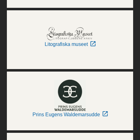
Litografiska museet
Prins Eugens Waldemarsudde