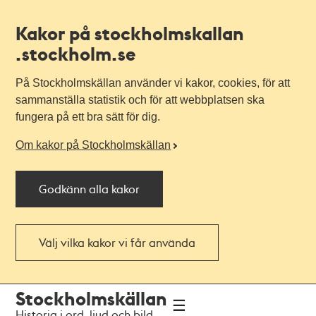
Kakor på stockholmskallan
.stockholm.se
På Stockholmskällan använder vi kakor, cookies, för att
sammanställa statistik och för att webbplatsen ska
fungera på ett bra sätt för dig.
Om kakor på Stockholmskällan
Godkänn alla kakor
Välj vilka kakor vi får använda
Till
Till
Stockholmskällan
navigationen
huvudinnehållet
Historia i ord, ljud och bild