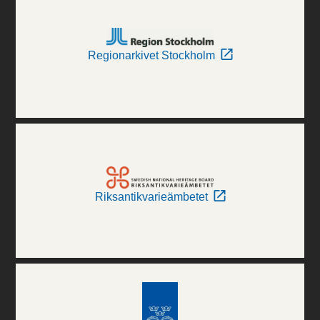
Regionarkivet Stockholm
Riksantikvarieämbetet