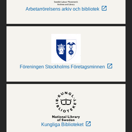
Arbetarrörelsens arkiv och bibliotek
Föreningen Stockholms Företagsminnen
Kungliga Biblioteket