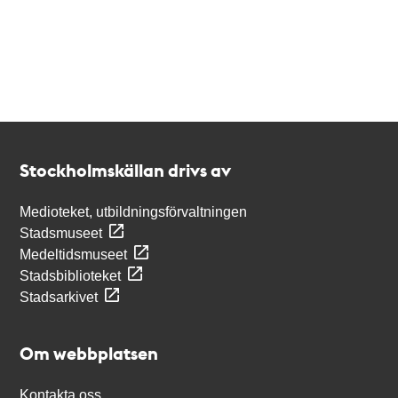
Kontakt
Stockholmskällan
Stockholmskällan drivs av
Medioteket, utbildningsförvaltningen
Stadsmuseet
Medeltidsmuseet
Stadsbiblioteket
Stadsarkivet
Om webbplatsen
Kontakta oss