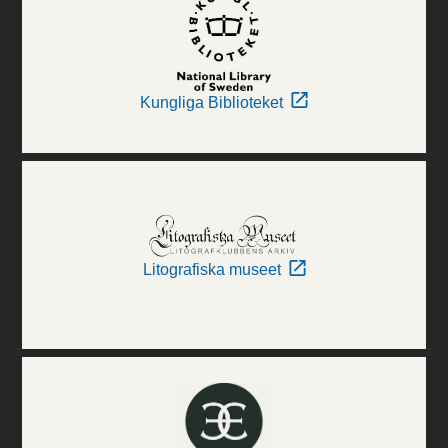
Kungliga Biblioteket
Litografiska museet