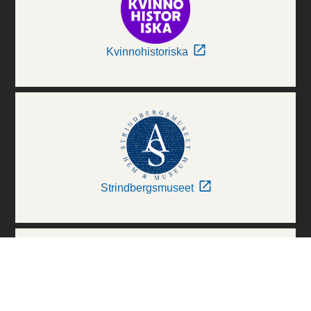
Kvinnohistoriska
Strindbergsmuseet