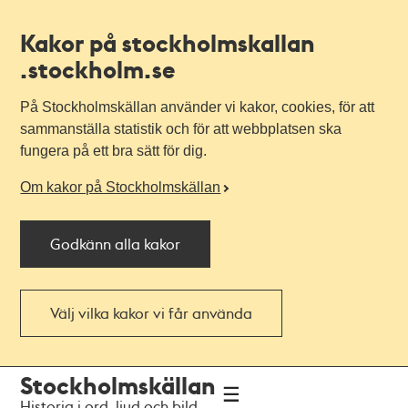
Kakor på stockholmskallan
.stockholm.se
På Stockholmskällan använder vi kakor, cookies, för att
sammanställa statistik och för att webbplatsen ska
fungera på ett bra sätt för dig.
Om kakor på Stockholmskällan
Godkänn alla kakor
Välj vilka kakor vi får använda
Till
Till
Stockholmskällan
navigationen
huvudinnehållet
Historia i ord, ljud och bild