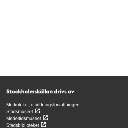
Kontakt
Stockholmskällan
Stockholmskällan drivs av
Medioteket, utbildningsförvaltningen
Stadsmuseet
Medeltidsmuseet
Stadsbiblioteket