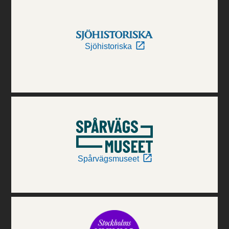
Sjöhistoriska
Spårvägsmuseet