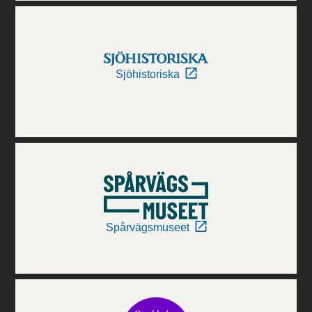
Sjöhistoriska
Spårvägsmuseet