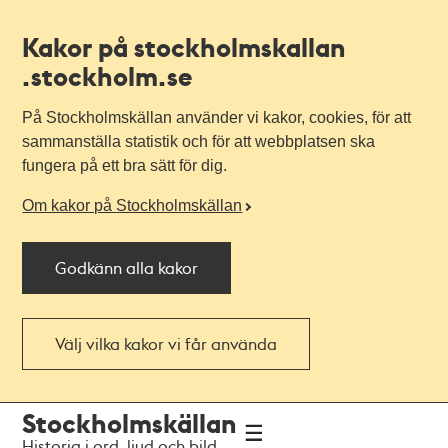
Kakor på stockholmskallan
.stockholm.se
På Stockholmskällan använder vi kakor, cookies, för att
sammanställa statistik och för att webbplatsen ska
fungera på ett bra sätt för dig.
Om kakor på Stockholmskällan
Godkänn alla kakor
Välj vilka kakor vi får använda
Till
Till
Stockholmskällan
navigationen
huvudinnehållet
Historia i ord, ljud och bild