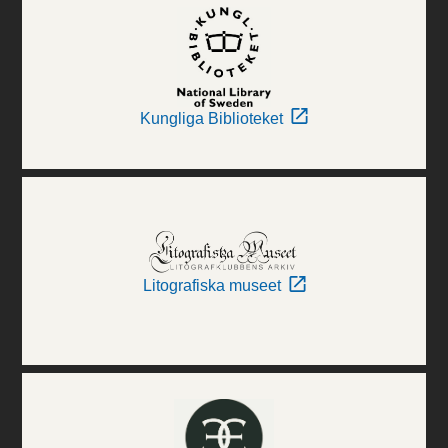
Kungliga Biblioteket
Litografiska museet