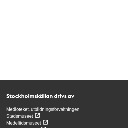
Kontakt
Stockholmskällan
Stockholmskällan drivs av
Medioteket, utbildningsförvaltningen
Stadsmuseet
Medeltidsmuseet