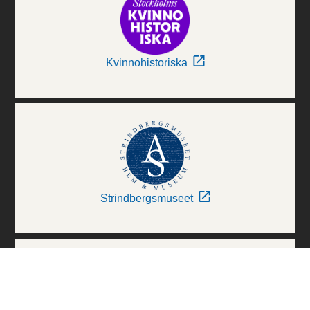
Kvinnohistoriska
Strindbergsmuseet