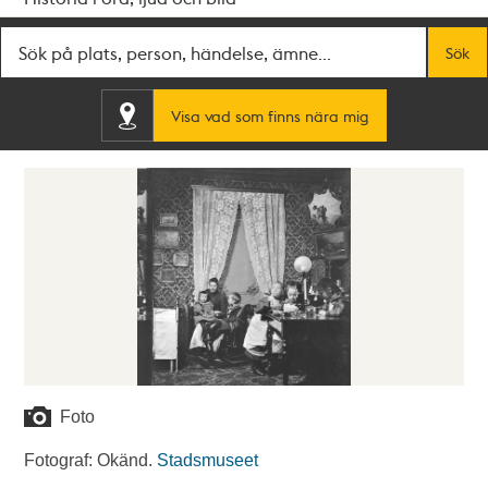
Fritextsök
Sök
Visa vad som finns nära mig
Foto
Fotograf: Okänd.
Stadsmuseet