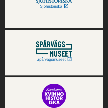
Sjöhistoriska
Spårvägsmuseet