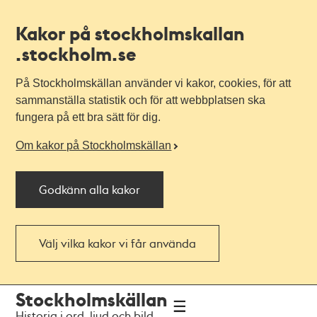
Kakor på stockholmskallan
.stockholm.se
På Stockholmskällan använder vi kakor, cookies, för att
sammanställa statistik och för att webbplatsen ska
fungera på ett bra sätt för dig.
Om kakor på Stockholmskällan
Godkänn alla kakor
Välj vilka kakor vi får använda
Till
Till
Stockholmskällan
navigationen
huvudinnehållet
Historia i ord, ljud och bild