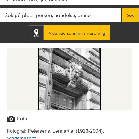
Fritextsök
Sök
Visa vad som finns nära mig
Foto
Fotograf: Petersens, Lennart af (1913-2004).
Stadsmuseet