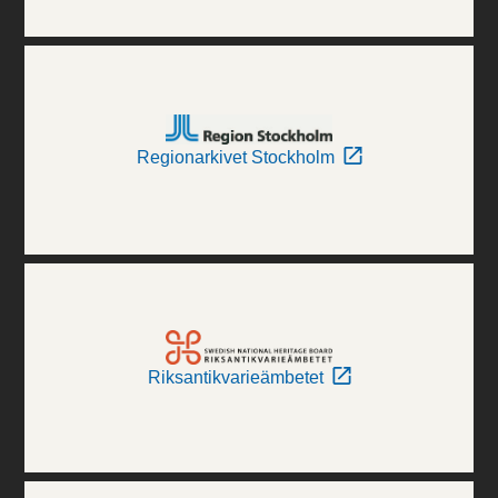
Regionarkivet Stockholm
Riksantikvarieämbetet