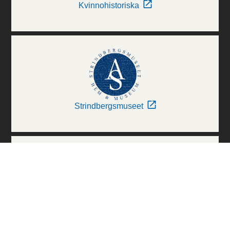
Kvinnohistoriska
Strindbergsmuseet
Thielska Galleriet