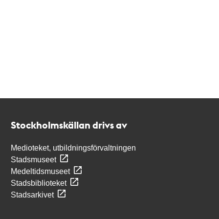
Kontakt
Stockholmskällan
Stockholmskällan drivs av
Medioteket, utbildningsförvaltningen
Stadsmuseet
Medeltidsmuseet
Stadsbiblioteket
Stadsarkivet