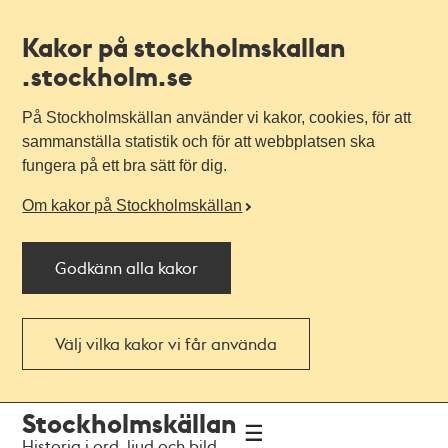
Kakor på stockholmskallan
.stockholm.se
På Stockholmskällan använder vi kakor, cookies, för att
sammanställa statistik och för att webbplatsen ska
fungera på ett bra sätt för dig.
Om kakor på Stockholmskällan
Godkänn alla kakor
Välj vilka kakor vi får använda
Till
Till
Stockholmskällan
navigationen
huvudinnehållet
Historia i ord, ljud och bild