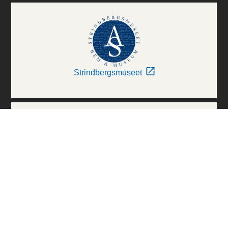
Strindbergsmuseet
Thielska Galleriet