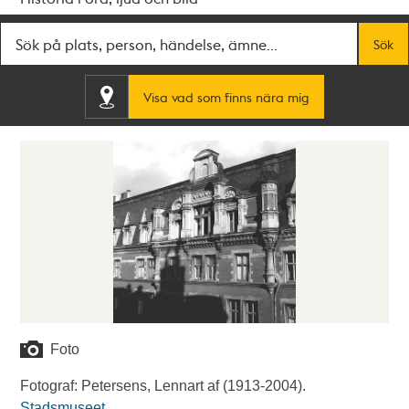
Fritextsök
Sök
Visa vad som finns nära mig
Foto
Fotograf: Petersens, Lennart af (1913-2004).
Stadsmuseet