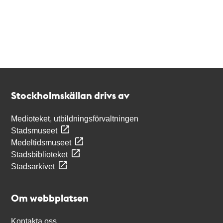
Kontakt
Stockholmskällan
Stockholmskällan drivs av
Medioteket, utbildningsförvaltningen
Stadsmuseet
Medeltidsmuseet
Stadsbiblioteket
Stadsarkivet
Om webbplatsen
Kontakta oss