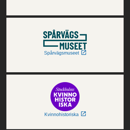
Spårvägsmuseet
Kvinnohistoriska