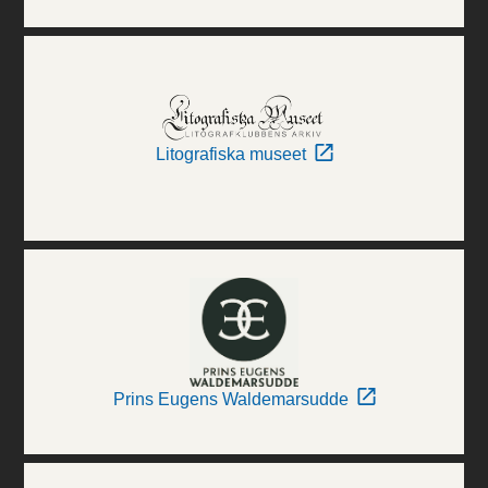
Litografiska museet
Prins Eugens Waldemarsudde