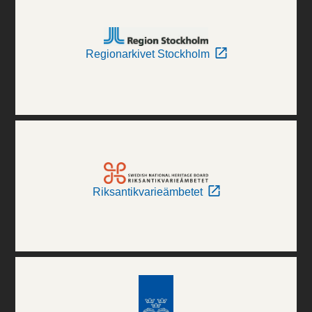
Regionarkivet Stockholm
Riksantikvarieämbetet