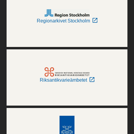
Regionarkivet Stockholm
Riksantikvarieämbetet