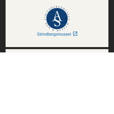
Strindbergsmuseet
Thielska Galleriet