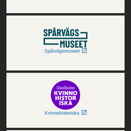
Spårvägsmuseet
Kvinnohistoriska