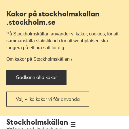
Kakor på stockholmskallan
.stockholm.se
På Stockholmskällan använder vi kakor, cookies, för att
sammanställa statistik och för att webbplatsen ska
fungera på ett bra sätt för dig.
Om kakor på Stockholmskällan
Godkänn alla kakor
Välj vilka kakor vi får använda
Till
Till
Stockholmskällan
navigationen
huvudinnehållet
Historia i ord, ljud och bild