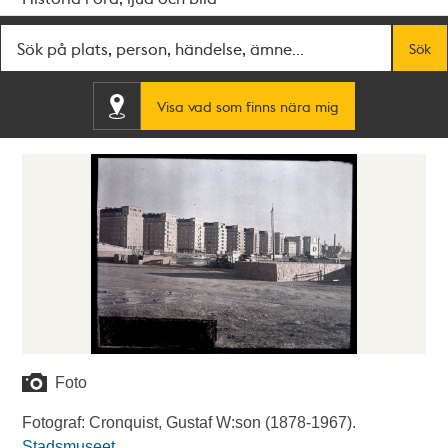
Fritextsök
Sök
Visa vad som finns nära mig
Foto
Fotograf: Cronquist, Gustaf W:son (1878-1967).
Stadsmuseet