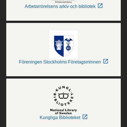
Arbetarrörelsens arkiv och bibliotek
Föreningen Stockholms Företagsminnen
Kungliga Biblioteket