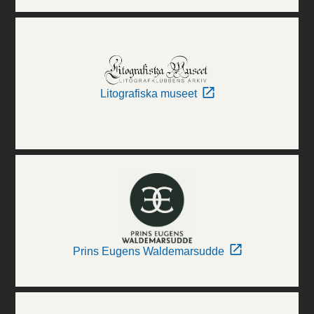
Litografiska museet
Prins Eugens Waldemarsudde