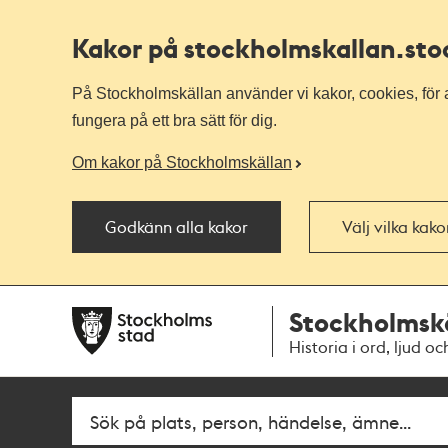
Kakor på stockholmskallan
.st
På Stockholmskällan använder vi kakor, cookies, för a
fungera på ett bra sätt för dig.
Om kakor på Stockholmskällan
Godkänn alla kakor
Välj vilka kak
Till
Till
Stockholmsk
navigationen
huvudinnehållet
Historia i ord, ljud oc
Fritextsök