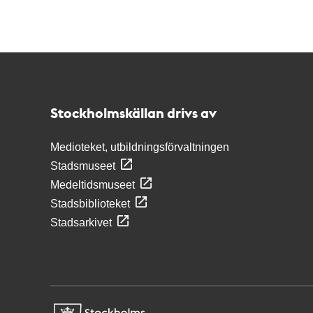
Kontakt
Stockholmskällan
Stockholmskällan drivs av
Medioteket, utbildningsförvaltningen
Stadsmuseet
Medeltidsmuseet
Stadsbiblioteket
Stadsarkivet