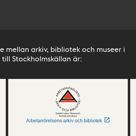
 mellan arkiv, bibliotek och museer i
till Stockholmskällan är:
Arbetarrörelsens arkiv och bibliotek