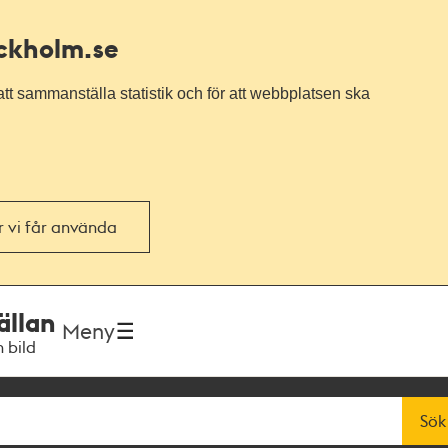
ockholm.se
tt sammanställa statistik och för att webbplatsen ska
or vi får använda
ällan
Meny
h bild
Sök