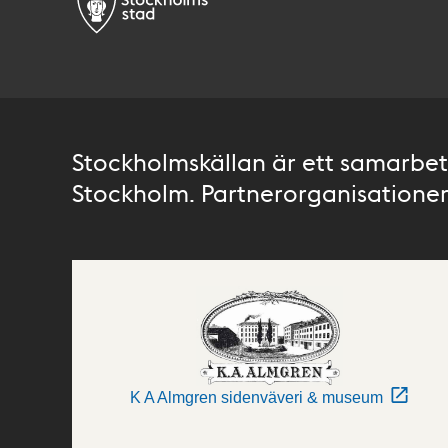
Stockholmskällan är ett samarbete
Stockholm. Partnerorganisationer 
K A Almgren sidenväveri & museum