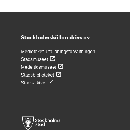
Kontakt
Stockholmskällan
Stockholmskällan drivs av
Medioteket, utbildningsförvaltningen
Stadsmuseet
Medeltidsmuseet
Stadsbiblioteket
Stadsarkivet