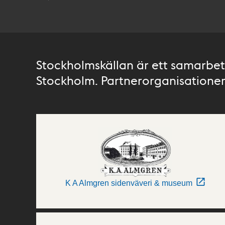
Stockholmskällan är ett samarbete
Stockholm. Partnerorganisationer 
K A Almgren sidenväveri & museum