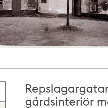
Repslagargatan 
gårdsinteriör m