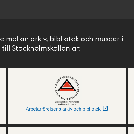
 mellan arkiv, bibliotek och museer i
till Stockholmskällan är:
Arbetarrörelsens arkiv och bibliotek