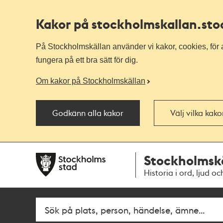
Kakor på stockholmskallan
.st
På Stockholmskällan använder vi kakor, cookies, för a
fungera på ett bra sätt för dig.
Om kakor på Stockholmskällan
Godkänn alla kakor
Välj vilka kak
Till
Till
Stockholmsk
navigationen
huvudinnehållet
Historia i ord, ljud oc
Fritextsök