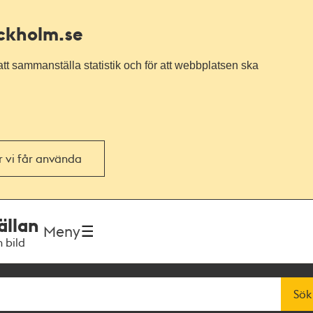
ockholm.se
tt sammanställa statistik och för att webbplatsen ska
or vi får använda
ällan
Meny
h bild
Sök