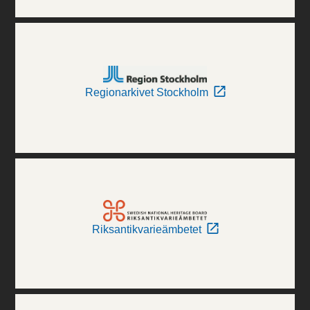
Regionarkivet Stockholm
Riksantikvarieämbetet