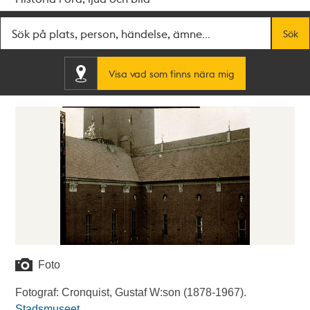
Fritextsök
Sök
Visa vad som finns nära mig
Foto
Fotograf: Cronquist, Gustaf W:son (1878-1967).
Stadsmuseet