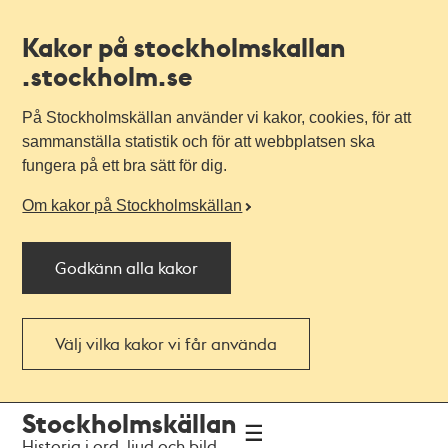
Kakor på stockholmskallan
.stockholm.se
På Stockholmskällan använder vi kakor, cookies, för att
sammanställa statistik och för att webbplatsen ska
fungera på ett bra sätt för dig.
Om kakor på Stockholmskällan
Godkänn alla kakor
Välj vilka kakor vi får använda
Till
Till
Stockholmskällan
navigationen
huvudinnehållet
Historia i ord, ljud och bild