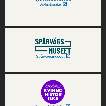
Sjöhistoriska
Spårvägsmuseet