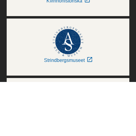
Kvinnohistoriska
Strindbergsmuseet
Thielska Galleriet