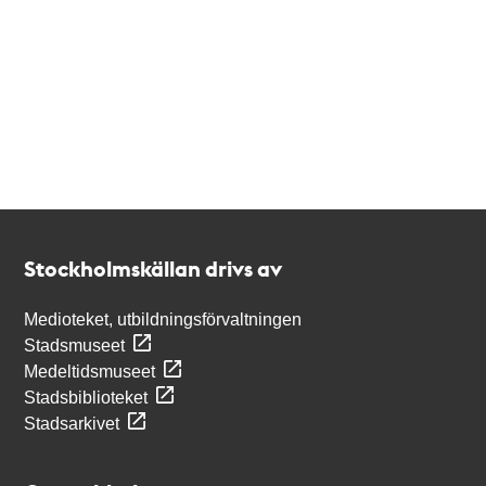
Kontakt
Stockholmskällan
Stockholmskällan drivs av
Medioteket, utbildningsförvaltningen
Stadsmuseet
Medeltidsmuseet
Stadsbiblioteket
Stadsarkivet