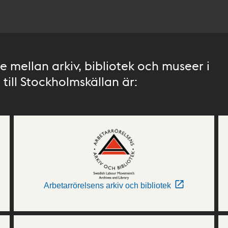
 mellan arkiv, bibliotek och museer i
till Stockholmskällan är:
Arbetarrörelsens arkiv och bibliotek