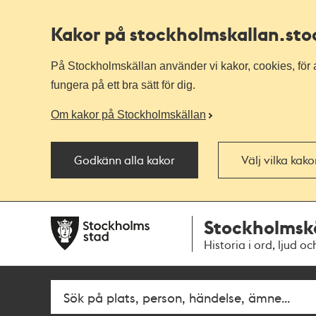
Kakor på stockholmskallan
.st
På Stockholmskällan använder vi kakor, cookies, för a
fungera på ett bra sätt för dig.
Om kakor på Stockholmskällan
Godkänn alla kakor
Välj vilka kak
Till
Till
Stockholmsk
navigationen
huvudinnehållet
Historia i ord, ljud oc
Fritextsök