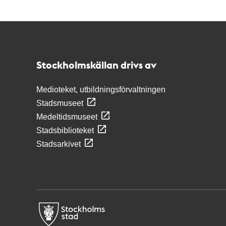
Kontakt
Stockholmskällan
Stockholmskällan drivs av
Medioteket, utbildningsförvaltningen
Stadsmuseet
Medeltidsmuseet
Stadsbiblioteket
Stadsarkivet