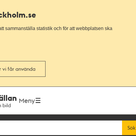
ockholm.se
tt sammanställa statistik och för att webbplatsen ska
or vi får använda
ällan
Meny
h bild
Sök