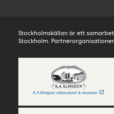
Stockholmskällan är ett samarbete
Stockholm. Partnerorganisationer 
K A Almgren sidenväveri & museum