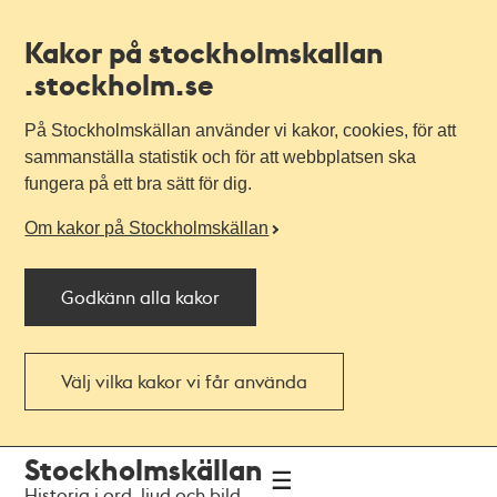
Kakor på stockholmskallan
.stockholm.se
På Stockholmskällan använder vi kakor, cookies, för att
sammanställa statistik och för att webbplatsen ska
fungera på ett bra sätt för dig.
Om kakor på Stockholmskällan
Godkänn alla kakor
Välj vilka kakor vi får använda
Till
Till
Stockholmskällan
navigationen
huvudinnehållet
Historia i ord, ljud och bild