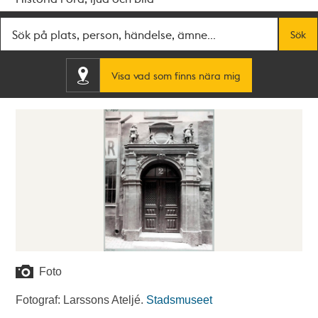
Fritextsök
Sök
Visa vad som finns nära mig
Foto
Fotograf: Larssons Ateljé.
Stadsmuseet