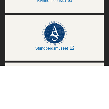
Kvinnohistoriska
Strindbergsmuseet
Thielska Galleriet