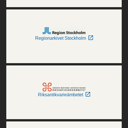
Regionarkivet Stockholm
Riksantikvarieämbetet