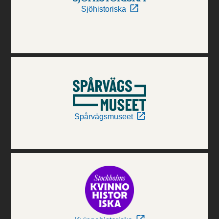
Sjöhistoriska
Spårvägsmuseet