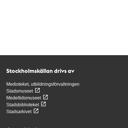
Kontakt
Stockholmskällan
Stockholmskällan drivs av
Medioteket, utbildningsförvaltningen
Stadsmuseet
Medeltidsmuseet
Stadsbiblioteket
Stadsarkivet