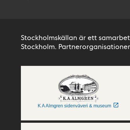
Stockholmskällan är ett samarbete
Stockholm. Partnerorganisationer 
K A Almgren sidenväveri & museum