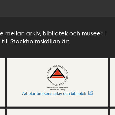
 mellan arkiv, bibliotek och museer i
till Stockholmskällan är:
Arbetarrörelsens arkiv och bibliotek