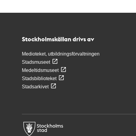
Kontakt
Stockholmskällan
Stockholmskällan drivs av
Medioteket, utbildningsförvaltningen
Stadsmuseet
Medeltidsmuseet
Stadsbiblioteket
Stadsarkivet