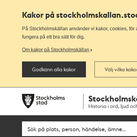
Kakor på stockholmskallan
.st
På Stockholmskällan använder vi kakor, cookies, för a
fungera på ett bra sätt för dig.
Om kakor på Stockholmskällan
Godkänn alla kakor
Välj vilka kak
Till
Till
Stockholmsk
navigationen
huvudinnehållet
Historia i ord, ljud oc
Fritextsök