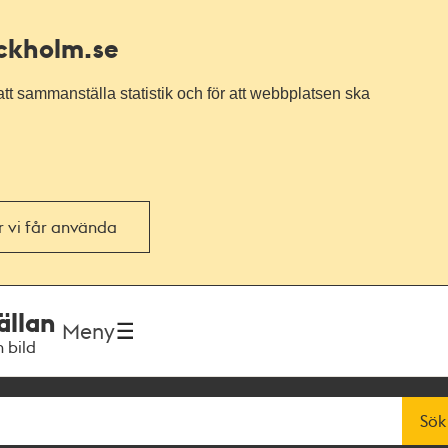
ockholm.se
tt sammanställa statistik och för att webbplatsen ska
or vi får använda
ällan
Meny
h bild
Sök