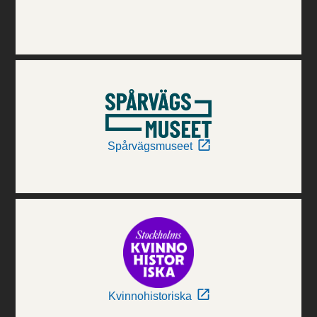
Spårvägsmuseet
Kvinnohistoriska