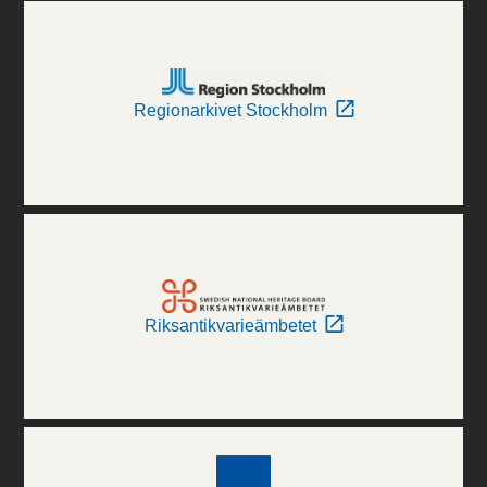
Regionarkivet Stockholm
Riksantikvarieämbetet