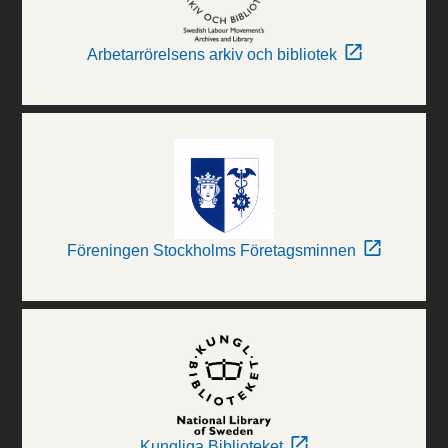
Arbetarrörelsens arkiv och bibliotek
Föreningen Stockholms Företagsminnen
Kungliga Biblioteket