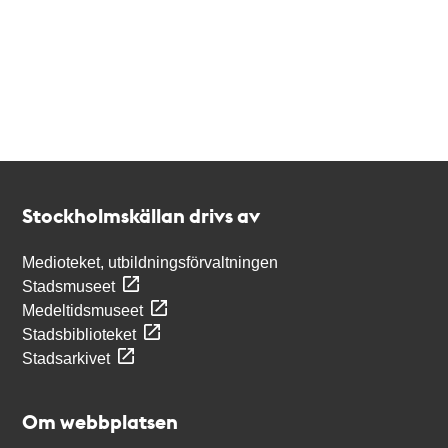
Kontakt
Stockholmskällan
Stockholmskällan drivs av
Medioteket, utbildningsförvaltningen
Stadsmuseet
Medeltidsmuseet
Stadsbiblioteket
Stadsarkivet
Om webbplatsen