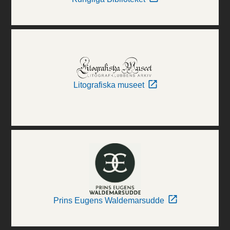
Litografiska museet
Prins Eugens Waldemarsudde