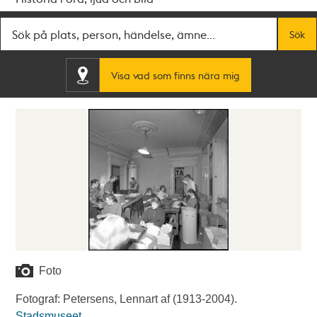
Fritextsök
Sök
Visa vad som finns nära mig
Foto
Fotograf: Petersens, Lennart af (1913-2004).
Stadsmuseet