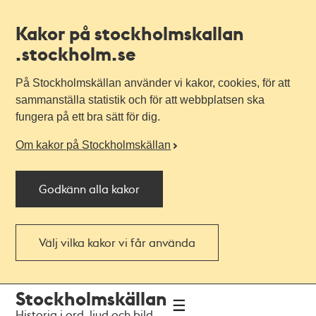
Kakor på stockholmskallan
.stockholm.se
På Stockholmskällan använder vi kakor, cookies, för att
sammanställa statistik och för att webbplatsen ska
fungera på ett bra sätt för dig.
Om kakor på Stockholmskällan
Godkänn alla kakor
Välj vilka kakor vi får använda
Till
Till
Stockholmskällan
navigationen
huvudinnehållet
Historia i ord, ljud och bild