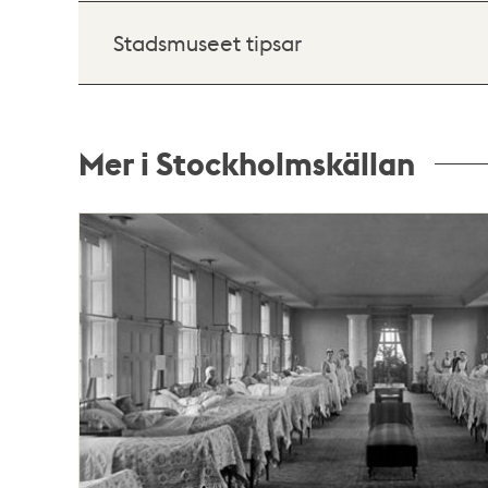
Stadsmuseet tipsar
Mer i Stockholmskällan
Relaterade
poster
och
teman