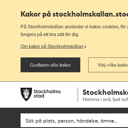
Kakor på stockholmskallan
.st
På Stockholmskällan använder vi kakor, cookies, för a
fungera på ett bra sätt för dig.
Om kakor på Stockholmskällan
Godkänn alla kakor
Välj vilka kak
Till
Till
Stockholmsk
navigationen
huvudinnehållet
Historia i ord, ljud oc
Fritextsök