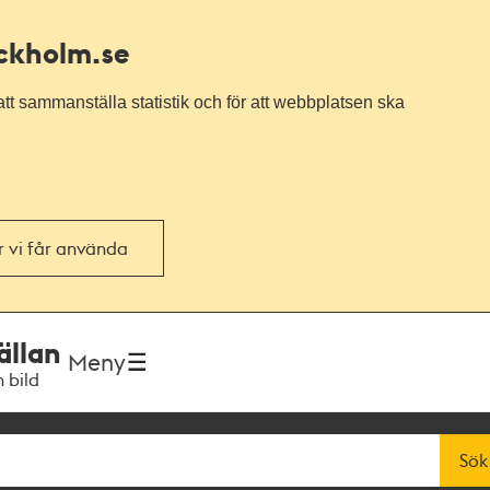
ockholm.se
tt sammanställa statistik och för att webbplatsen ska
or vi får använda
ällan
Meny
h bild
Sök