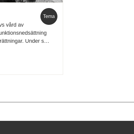
Tema
vs vård av
funktionsnedsättning
ättningar. Under s…