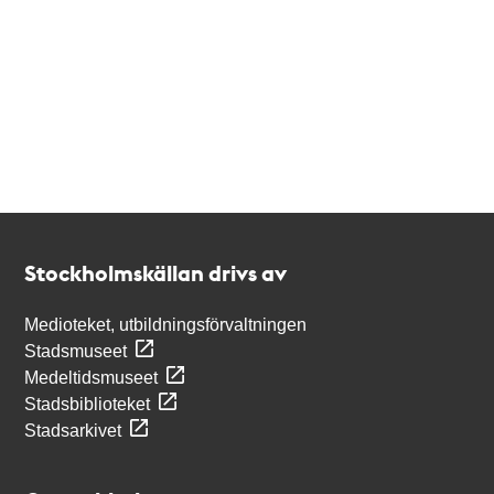
Kontakt
Stockholmskällan
Stockholmskällan drivs av
Medioteket, utbildningsförvaltningen
Stadsmuseet
Medeltidsmuseet
Stadsbiblioteket
Stadsarkivet