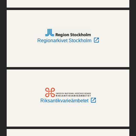
Regionarkivet Stockholm
Riksantikvarieämbetet