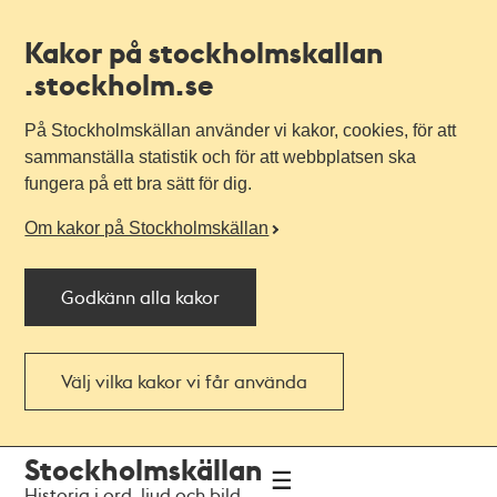
Kakor på stockholmskallan
.stockholm.se
På Stockholmskällan använder vi kakor, cookies, för att
sammanställa statistik och för att webbplatsen ska
fungera på ett bra sätt för dig.
Om kakor på Stockholmskällan
Godkänn alla kakor
Välj vilka kakor vi får använda
Till
Till
Stockholmskällan
navigationen
huvudinnehållet
Historia i ord, ljud och bild