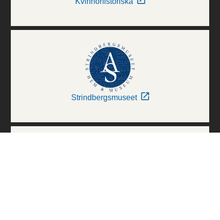
Kvinnohistoriska
Strindbergsmuseet
Thielska Galleriet