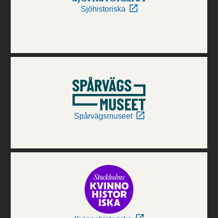
Sjöhistoriska
Spårvägsmuseet