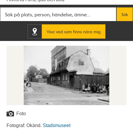
Fritextsök
Sök
Visa vad som finns nära mig
Foto
Fotograf: Okänd.
Stadsmuseet