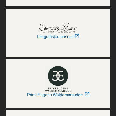
Litografiska museet
Prins Eugens Waldemarsudde