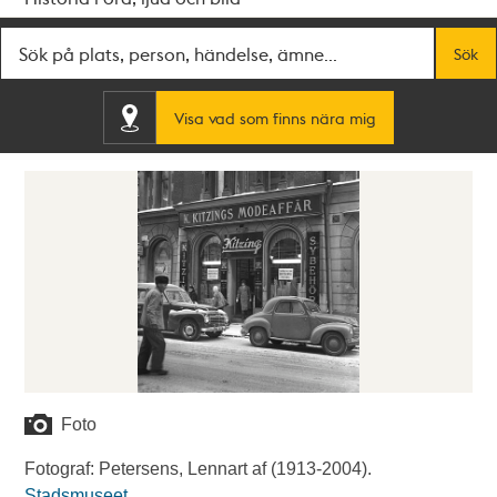
Fritextsök
Sök
Visa vad som finns nära mig
Foto
Fotograf: Petersens, Lennart af (1913-2004).
Stadsmuseet