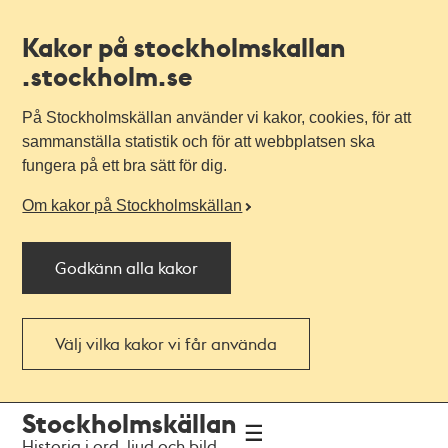
Kakor på stockholmskallan
.stockholm.se
På Stockholmskällan använder vi kakor, cookies, för att
sammanställa statistik och för att webbplatsen ska
fungera på ett bra sätt för dig.
Om kakor på Stockholmskällan
Godkänn alla kakor
Välj vilka kakor vi får använda
Till
Till
Stockholmskällan
navigationen
huvudinnehållet
Historia i ord, ljud och bild