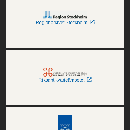
Regionarkivet Stockholm
Riksantikvarieämbetet