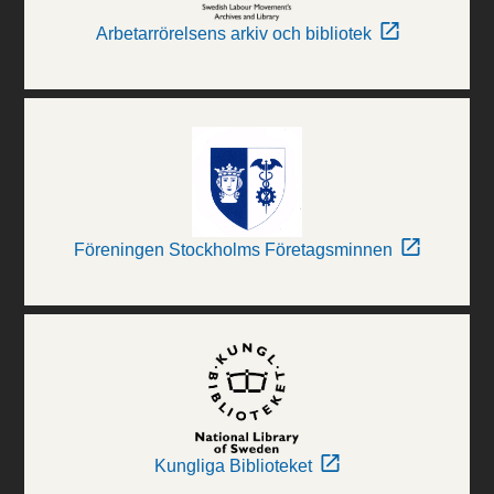
Arbetarrörelsens arkiv och bibliotek
Föreningen Stockholms Företagsminnen
Kungliga Biblioteket