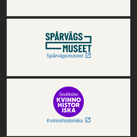
Spårvägsmuseet
Kvinnohistoriska