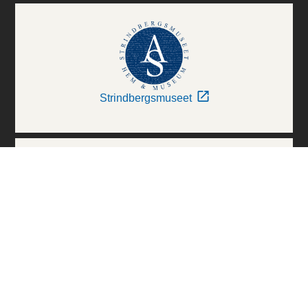
Strindbergsmuseet
Thielska Galleriet