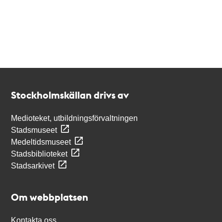
Kontakt
Stockholmskällan
Stockholmskällan drivs av
Medioteket, utbildningsförvaltningen
Stadsmuseet
Medeltidsmuseet
Stadsbiblioteket
Stadsarkivet
Om webbplatsen
Kontakta oss