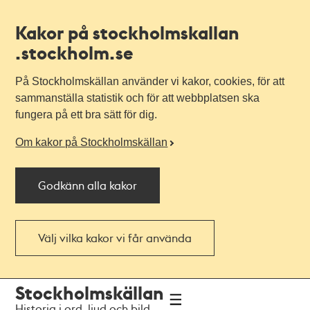
Kakor på stockholmskallan
.stockholm.se
På Stockholmskällan använder vi kakor, cookies, för att
sammanställa statistik och för att webbplatsen ska
fungera på ett bra sätt för dig.
Om kakor på Stockholmskällan
Godkänn alla kakor
Välj vilka kakor vi får använda
Till
Till
Stockholmskällan
navigationen
huvudinnehållet
Historia i ord, ljud och bild