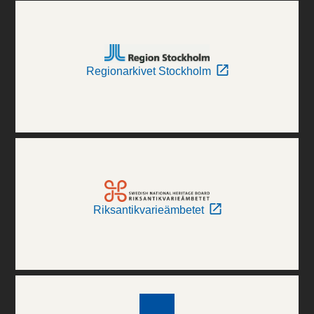
Regionarkivet Stockholm
Riksantikvarieämbetet