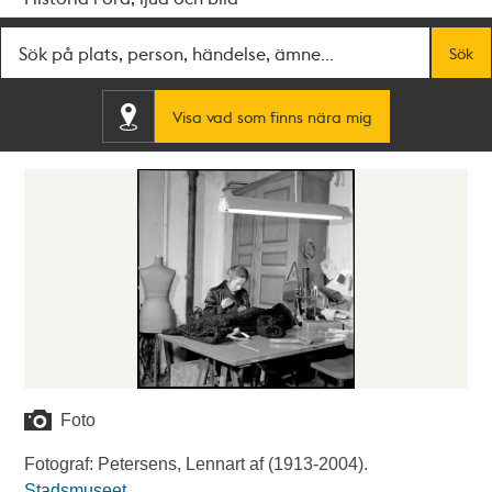
Fritextsök
Sök
Visa vad som finns nära mig
Foto
Fotograf: Petersens, Lennart af (1913-2004).
Stadsmuseet