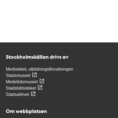
Kontakt
Stockholmskällan
Stockholmskällan drivs av
Medioteket, utbildningsförvaltningen
Stadsmuseet
Medeltidsmuseet
Stadsbiblioteket
Stadsarkivet
Om webbplatsen