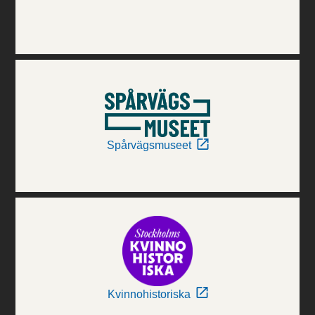
Spårvägsmuseet
Kvinnohistoriska