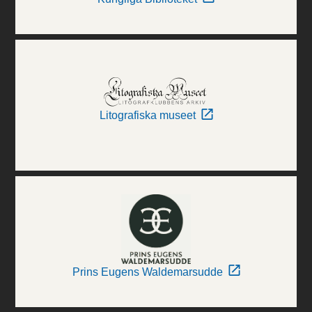
Litografiska museet
Prins Eugens Waldemarsudde