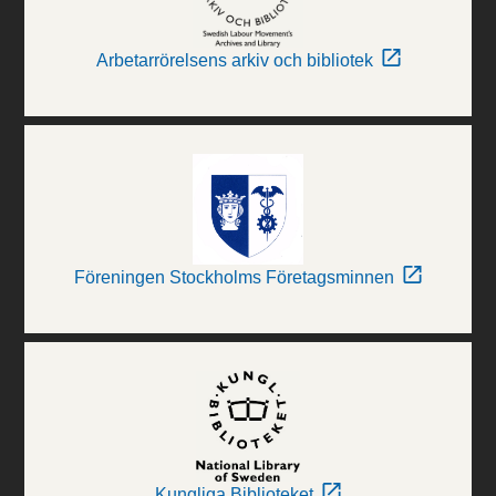
Arbetarrörelsens arkiv och bibliotek
Föreningen Stockholms Företagsminnen
Kungliga Biblioteket