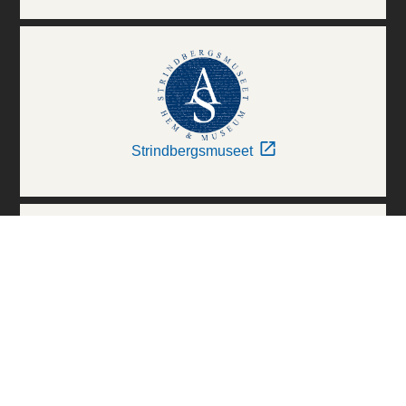
Strindbergsmuseet
Thielska Galleriet