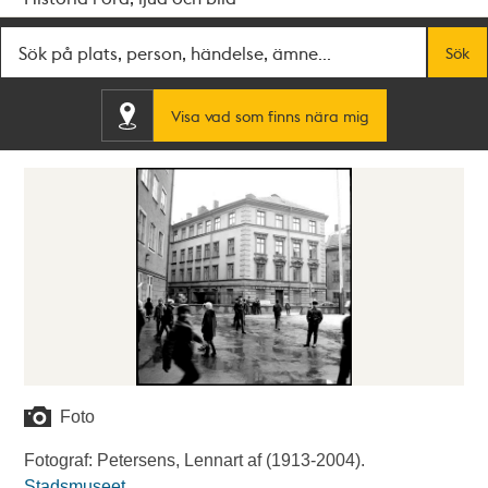
Fritextsök
Sök
Visa vad som finns nära mig
Foto
Fotograf: Petersens, Lennart af (1913-2004).
Stadsmuseet