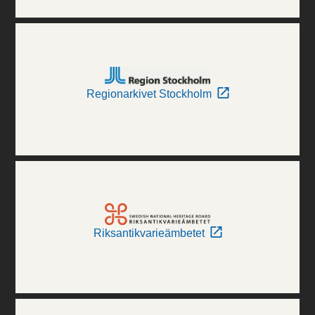
Regionarkivet Stockholm
Riksantikvarieämbetet