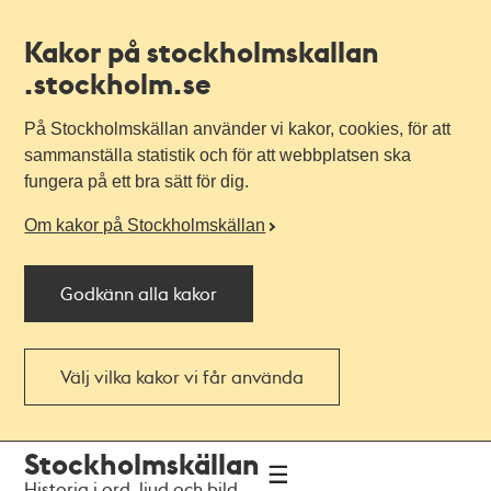
Kakor på stockholmskallan
.stockholm.se
På Stockholmskällan använder vi kakor, cookies, för att
sammanställa statistik och för att webbplatsen ska
fungera på ett bra sätt för dig.
Om kakor på Stockholmskällan
Godkänn alla kakor
Välj vilka kakor vi får använda
Till
Till
Stockholmskällan
navigationen
huvudinnehållet
Historia i ord, ljud och bild