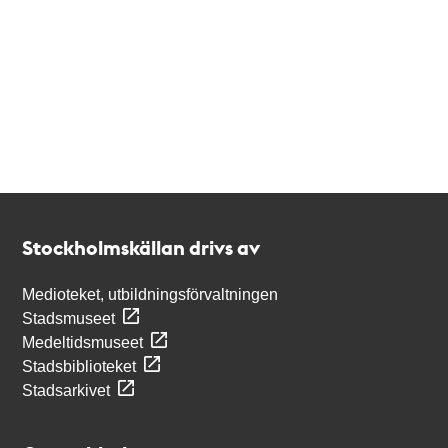
Kontakt
Stockholmskällan
Stockholmskällan drivs av
Medioteket, utbildningsförvaltningen
Stadsmuseet
Medeltidsmuseet
Stadsbiblioteket
Stadsarkivet