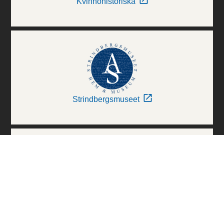
Kvinnohistoriska
Strindbergsmuseet
Thielska Galleriet