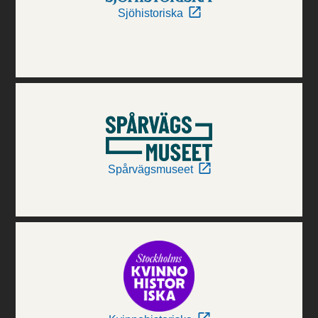
Sjöhistoriska
Spårvägsmuseet