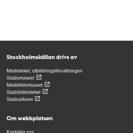
Kontakt
Stockholmskällan
Stockholmskällan drivs av
Medioteket, utbildningsförvaltningen
Stadsmuseet
Medeltidsmuseet
Stadsbiblioteket
Stadsarkivet
Om webbplatsen
Kontakta oss