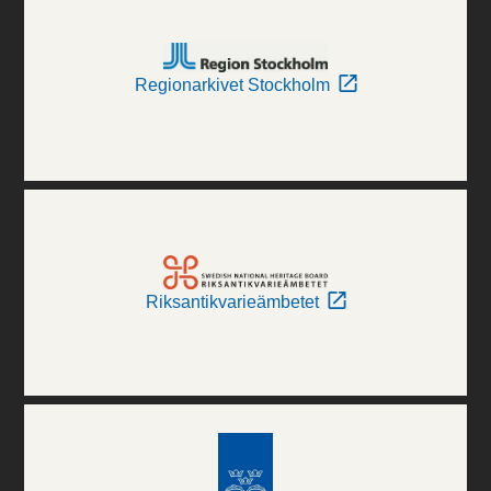
Regionarkivet Stockholm
Riksantikvarieämbetet