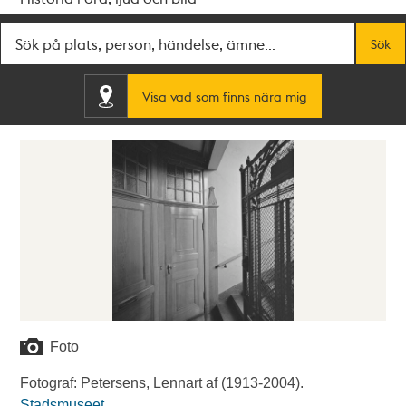
Fritextsök
Sök
Visa vad som finns nära mig
Foto
Fotograf: Petersens, Lennart af (1913-2004).
Stadsmuseet