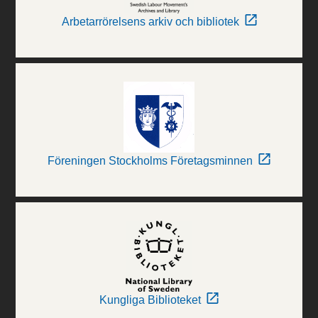
Arbetarrörelsens arkiv och bibliotek
Föreningen Stockholms Företagsminnen
Kungliga Biblioteket