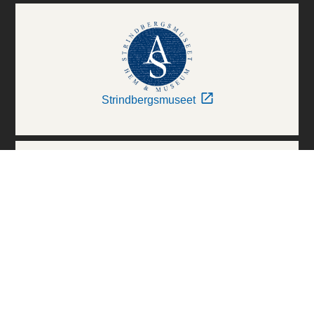
Strindbergsmuseet
Thielska Galleriet