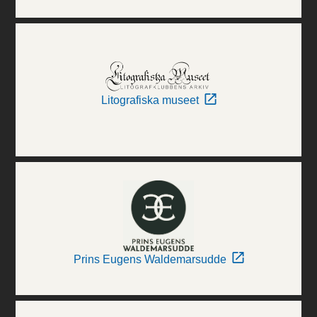
Litografiska museet
Prins Eugens Waldemarsudde