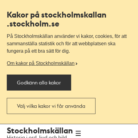
Kakor på stockholmskallan
.stockholm.se
På Stockholmskällan använder vi kakor, cookies, för att
sammanställa statistik och för att webbplatsen ska
fungera på ett bra sätt för dig.
Om kakor på Stockholmskällan
Godkänn alla kakor
Välj vilka kakor vi får använda
Till
Till
Stockholmskällan
navigationen
huvudinnehållet
Historia i ord, ljud och bild