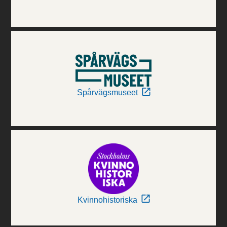
Spårvägsmuseet
Kvinnohistoriska