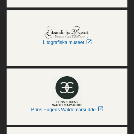
Litografiska museet
Prins Eugens Waldemarsudde