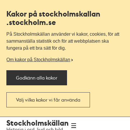
Kakor på stockholmskallan
.stockholm.se
På Stockholmskällan använder vi kakor, cookies, för att
sammanställa statistik och för att webbplatsen ska
fungera på ett bra sätt för dig.
Om kakor på Stockholmskällan
Godkänn alla kakor
Välj vilka kakor vi får använda
Till
Till
Stockholmskällan
navigationen
huvudinnehållet
Historia i ord, ljud och bild