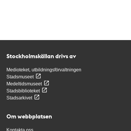
Kontakt
Stockholmskällan
Stockholmskällan drivs av
Medioteket, utbildningsförvaltningen
Stadsmuseet
Medeltidsmuseet
Stadsbiblioteket
Stadsarkivet
Om webbplatsen
Kontakta oss