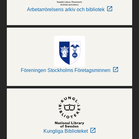
Arbetarrörelsens arkiv och bibliotek
Föreningen Stockholms Företagsminnen
Kungliga Biblioteket