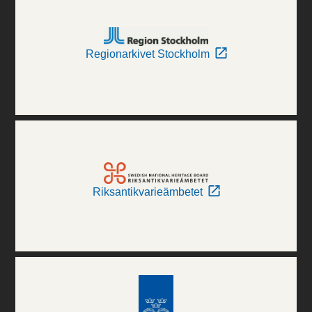
Regionarkivet Stockholm
Riksantikvarieämbetet