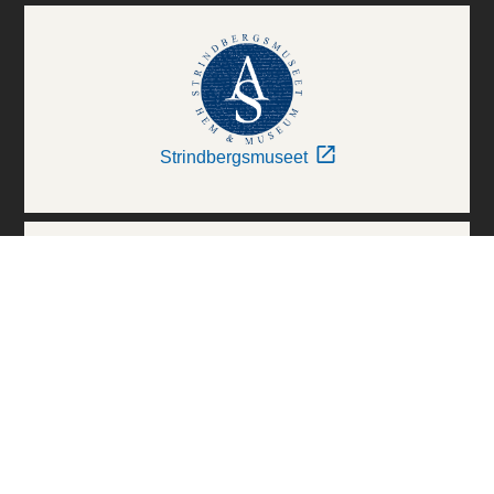
Strindbergsmuseet
Thielska Galleriet