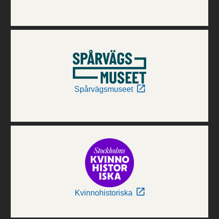
Spårvägsmuseet
Kvinnohistoriska