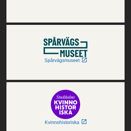
Spårvägsmuseet
Kvinnohistoriska