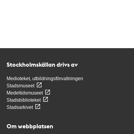
Kontakt
Stockholmskällan
Stockholmskällan drivs av
Medioteket, utbildningsförvaltningen
Stadsmuseet
Medeltidsmuseet
Stadsbiblioteket
Stadsarkivet
Om webbplatsen