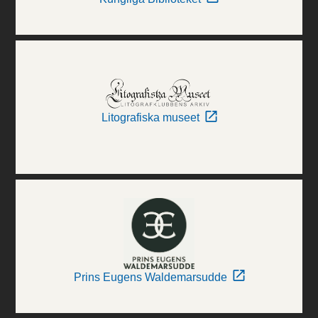
Litografiska museet
Prins Eugens Waldemarsudde