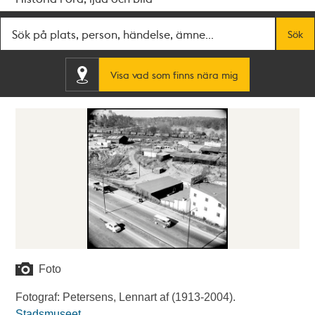
Fritextsök
Sök
Visa vad som finns nära mig
Foto
Fotograf: Petersens, Lennart af (1913-2004).
Stadsmuseet