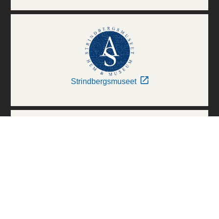
Strindbergsmuseet
Thielska Galleriet