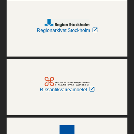
Regionarkivet Stockholm
Riksantikvarieämbetet