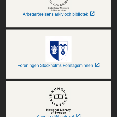
Arbetarrörelsens arkiv och bibliotek
Föreningen Stockholms Företagsminnen
Kungliga Biblioteket