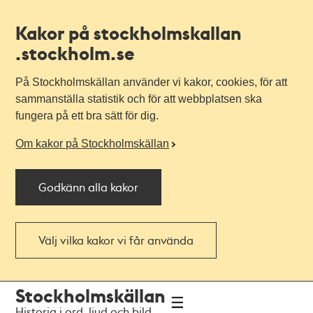
Kakor på stockholmskallan
.stockholm.se
På Stockholmskällan använder vi kakor, cookies, för att
sammanställa statistik och för att webbplatsen ska
fungera på ett bra sätt för dig.
Om kakor på Stockholmskällan
Godkänn alla kakor
Välj vilka kakor vi får använda
Till
Till
Stockholmskällan
navigationen
huvudinnehållet
Historia i ord, ljud och bild