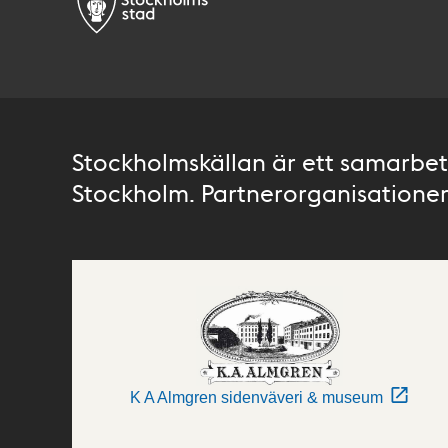
Stockholmskällan är ett samarbete
Stockholm. Partnerorganisationer 
K A Almgren sidenväveri & museum