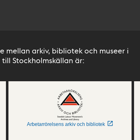
 mellan arkiv, bibliotek och museer i
till Stockholmskällan är:
Arbetarrörelsens arkiv och bibliotek