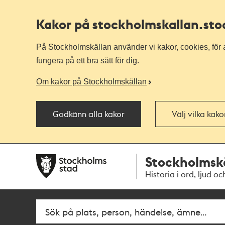
Kakor på stockholmskallan
.st
På Stockholmskällan använder vi kakor, cookies, för a
fungera på ett bra sätt för dig.
Om kakor på Stockholmskällan
Godkänn alla kakor
Välj vilka kak
Till
Till
Stockholmsk
navigationen
huvudinnehållet
Historia i ord, ljud oc
Fritextsök