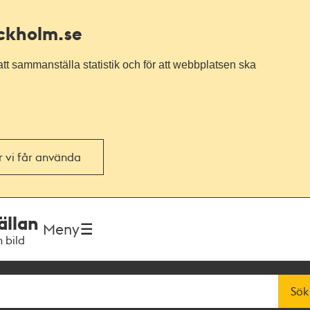
ockholm.se
tt sammanställa statistik och för att webbplatsen ska
or vi får använda
ällan
Meny
h bild
Sök