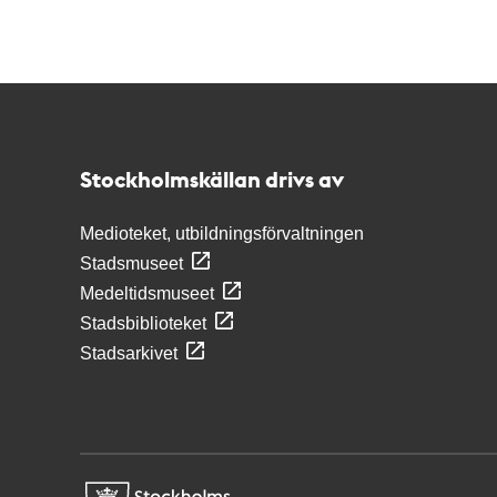
Kontakt
Stockholmskällan
Stockholmskällan drivs av
Medioteket, utbildningsförvaltningen
Stadsmuseet
Medeltidsmuseet
Stadsbiblioteket
Stadsarkivet