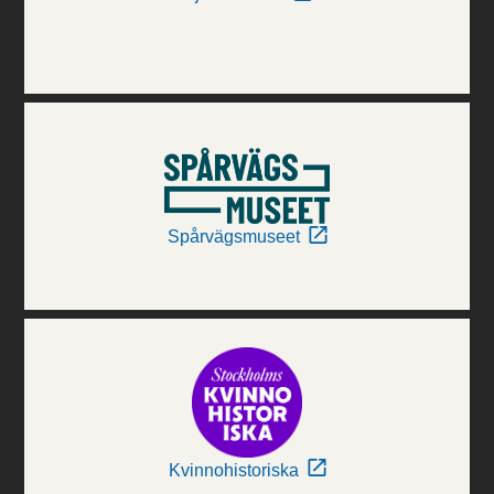
Spårvägsmuseet
Kvinnohistoriska