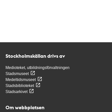
Kontakt
Stockholmskällan
Stockholmskällan drivs av
Medioteket, utbildningsförvaltningen
Stadsmuseet
Medeltidsmuseet
Stadsbiblioteket
Stadsarkivet
Om webbplatsen