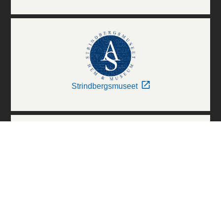
Strindbergsmuseet
Thielska Galleriet