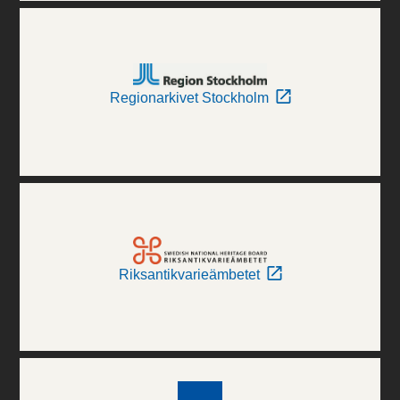
Regionarkivet Stockholm
Riksantikvarieämbetet