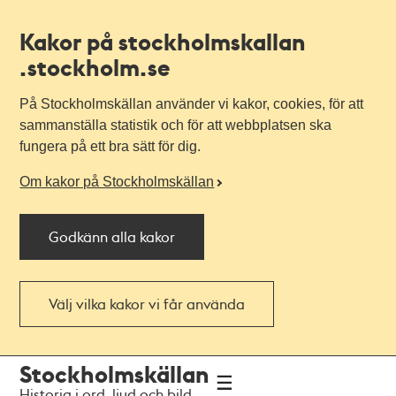
Kakor på stockholmskallan
.stockholm.se
På Stockholmskällan använder vi kakor, cookies, för att
sammanställa statistik och för att webbplatsen ska
fungera på ett bra sätt för dig.
Om kakor på Stockholmskällan
Godkänn alla kakor
Välj vilka kakor vi får använda
Till
Till
Stockholmskällan
navigationen
huvudinnehållet
Historia i ord, ljud och bild