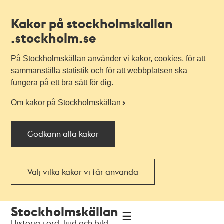
Kakor på stockholmskallan
.stockholm.se
På Stockholmskällan använder vi kakor, cookies, för att
sammanställa statistik och för att webbplatsen ska
fungera på ett bra sätt för dig.
Om kakor på Stockholmskällan
Godkänn alla kakor
Välj vilka kakor vi får använda
Till
Till
Stockholmskällan
navigationen
huvudinnehållet
Historia i ord, ljud och bild