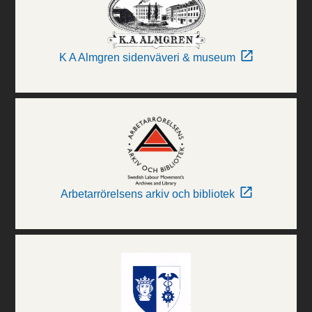
K A Almgren sidenväveri & museum
Arbetarrörelsens arkiv och bibliotek