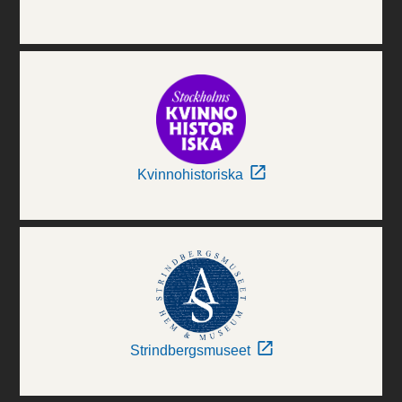
Kvinnohistoriska
Strindbergsmuseet