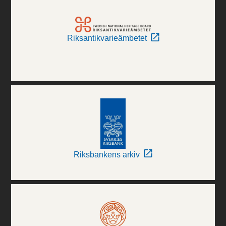
Riksantikvarieämbetet
Riksbankens arkiv