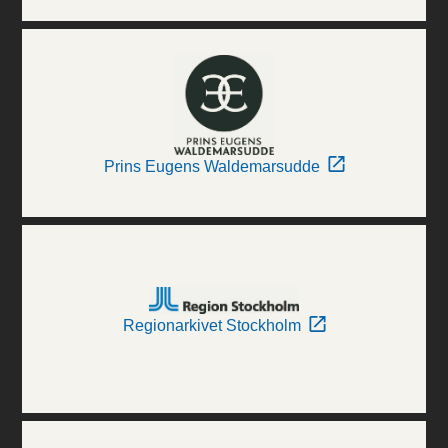
Prins Eugens Waldemarsudde
Regionarkivet Stockholm