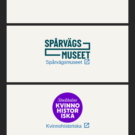
Spårvägsmuseet
Kvinnohistoriska