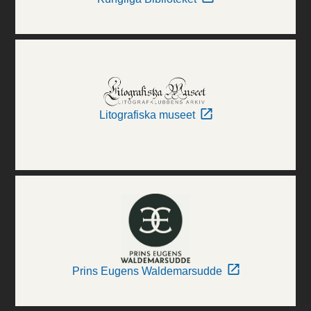
Litografiska museet
Prins Eugens Waldemarsudde