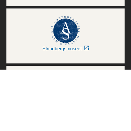
Strindbergsmuseet
Thielska Galleriet