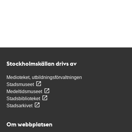
Kontakt
Stockholmskällan
Stockholmskällan drivs av
Medioteket, utbildningsförvaltningen
Stadsmuseet
Medeltidsmuseet
Stadsbiblioteket
Stadsarkivet
Om webbplatsen