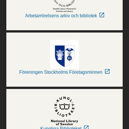
Arbetarrörelsens arkiv och bibliotek
Föreningen Stockholms Företagsminnen
Kungliga Biblioteket