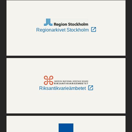
Regionarkivet Stockholm
Riksantikvarieämbetet