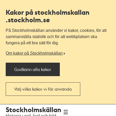
Kakor på stockholmskallan
.stockholm.se
På Stockholmskällan använder vi kakor, cookies, för att
sammanställa statistik och för att webbplatsen ska
fungera på ett bra sätt för dig.
Om kakor på Stockholmskällan
Godkänn alla kakor
Välj vilka kakor vi får använda
Till
Till
Stockholmskällan
navigationen
huvudinnehållet
Historia i ord, ljud och bild