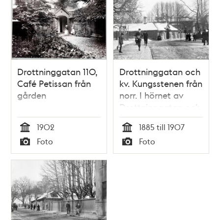
Drottninggatan 110,
Drottninggatan och
Café Petissan från
kv. Kungsstenen från
gården
norr. I hörnet av
Drottninggatan och
Kungstensgatan
1902
1885 till 1907
ligger Petit Café,
Tid
Tid
Foto
Foto
kallat ""Petissan"",
Typ
Typ
som flyttades till
Skansen 1907