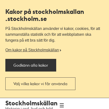
Kakor på stockholmskallan
.stockholm.se
På Stockholmskällan använder vi kakor, cookies, för att
sammanställa statistik och för att webbplatsen ska
fungera på ett bra sätt för dig.
Om kakor på Stockholmskällan
Godkänn alla kakor
Välj vilka kakor vi får använda
Till
Till
Stockholmskällan
navigationen
huvudinnehållet
Historia i ord, ljud och bild