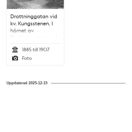
Drottninggatan vid
kv. Kungsstenen. I
hörnet av
Drottninggatan och
Kungstensgatan
1885 till 1907
ligger Petit Café,
Tid
Foto
kallat ""Petissan"",
Typ
som flyttades till
Skansen 1907. I
fonden skymtar
Uppdaterad
2025-12-15
Observatoriet