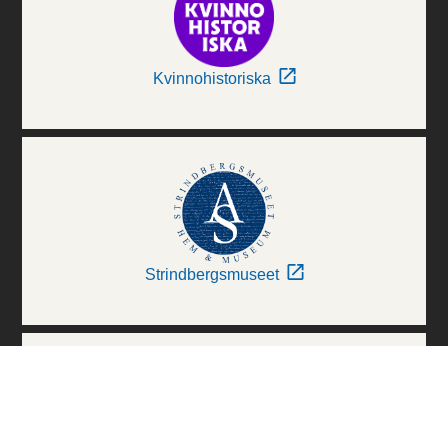
Kvinnohistoriska
Strindbergsmuseet