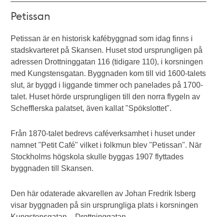
Petissan
Petissan är en historisk kafébyggnad som idag finns i
stadskvarteret på Skansen. Huset stod ursprungligen på
adressen Drottninggatan 116 (tidigare 110)
, i korsningen
med Kungstensgatan. Byggnaden kom till vid 1600-talets
slut, är byggd i liggande timmer och panelades på 1700-
talet. Huset hörde ursprungligen till den norra flygeln av
Schefflerska palatset, även kallat "Spökslottet".
Från 1870-talet bedrevs caféverksamhet i huset under
namnet "Petit Café" vilket i folkmun blev "Petissan". När
Stockholms högskola skulle byggas 1907 flyttades
byggnaden till Skansen.
Den här odaterade akvarellen av Johan Fredrik Isberg
visar byggnaden på sin ursprungliga plats i korsningen
Kungstensgatan – Drottninggatan.