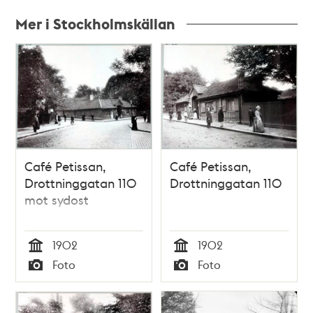
Mer i Stockholmskällan
Relaterade
poster
och
teman
Café Petissan,
Café Petissan,
Drottninggatan 110
Drottninggatan 110
mot sydost
1902
1902
Tid
Tid
Foto
Foto
Typ
Typ