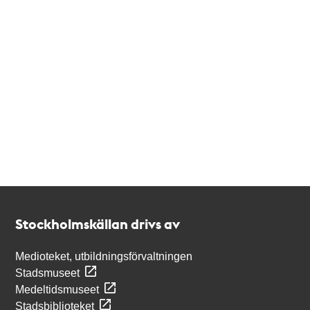
Kontakt
Stockholmskällan
Stockholmskällan drivs av
Medioteket, utbildningsförvaltningen
Stadsmuseet
Medeltidsmuseet
Stadsbiblioteket