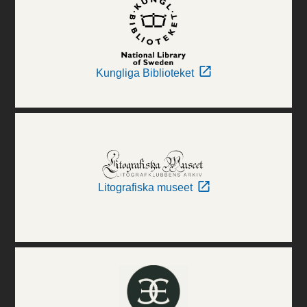
Kungliga Biblioteket
Litografiska museet