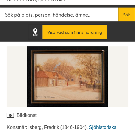
Fritextsök
Sök
Visa vad som finns nära mig
Bildkonst
Konstnär: Isberg, Fredrik (1846-1904).
Sjöhistoriska