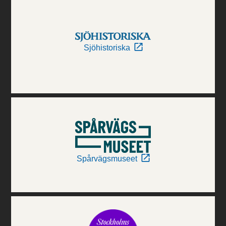
Sjöhistoriska
Spårvägsmuseet