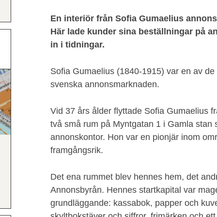
En interiör från Sofia Gumaelius annons
Här lade kunder sina beställningar på 
in i tidningar.
Sofia Gumaelius (1840-1915) var en av de
svenska annonsmarknaden.
Vid 37 års ålder flyttade Sofia Gumaelius fr
två små rum på Myntgatan 1 i Gamla stan s
annonskontor. Hon var en pionjär inom områ
framgångsrik.
Det ena rummet blev hennes hem, det andr
Annonsbyrån. Hennes startkapital var mager
grundläggande: kassabok, papper och kuver
skyltbokstäver och siffror, frimärken och ett 