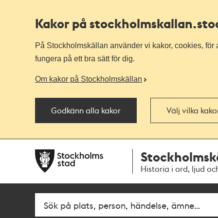
Kakor på stockholmskallan
.st
På Stockholmskällan använder vi kakor, cookies, för a
fungera på ett bra sätt för dig.
Om kakor på Stockholmskällan
Godkänn alla kakor
Välj vilka kak
Till
Till
Stockholmsk
navigationen
huvudinnehållet
Historia i ord, ljud oc
Fritextsök