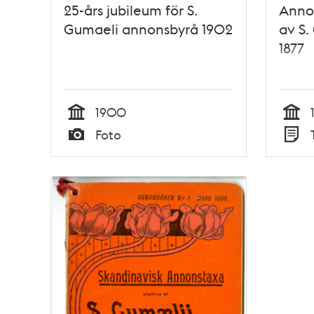
25-års jubileum för S.
Annon
Gumaeli annonsbyrå 1902
av S.
1877
1900
Tid
Tid
Foto
Typ
Typ