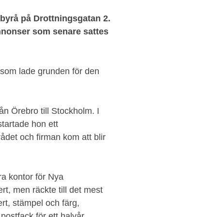
byrå på Drottningsgatan 2.
annonser som senare sattes
 som lade grunden för den
ån Örebro till Stockholm. I
tartade hon ett
det och firman kom att blir
a kontor för Nya
t, men räckte till det mest
t, stämpel och färg,
postfack för ett halvår.