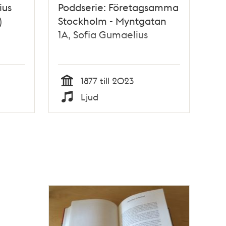
ius
Poddserie: Företagsamma
)
Stockholm - Myntgatan
1A, Sofia Gumaelius
1877 till 2023
Tid
Ljud
Typ