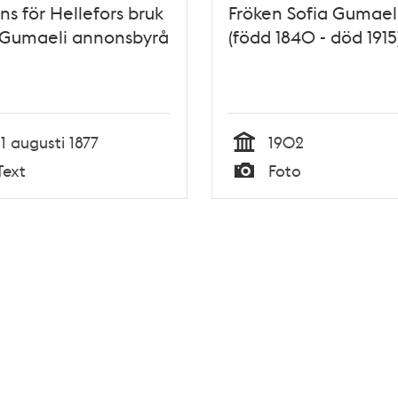
s för Hellefors bruk
Fröken Sofia Gumael
 Gumaeli annonsbyrå
(född 1840 - död 1915
11 augusti 1877
1902
Tid
Text
Foto
Typ