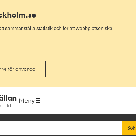
ockholm.se
tt sammanställa statistik och för att webbplatsen ska
or vi får använda
ällan
Meny
h bild
Sök