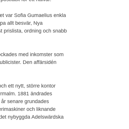
 det var Sofia Gumaelius enkla
pa allt besvär, Nya
t prislista, ordning och snabb
lockades med inkomster som
ublicister. Den affärsidén
 ett nytt, större kontor
rrmalm. 1881 ändrades
å år senare grundades
rimaskiner och liknande
ll det nybyggda Adelswärdska