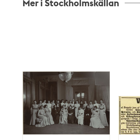
Mer i Stockholmskällan
Relaterade
poster
och
teman