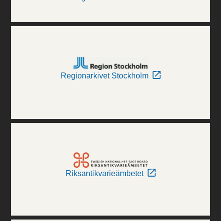
Regionarkivet Stockholm
Riksantikvarieämbetet