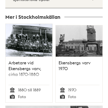
Mer i Stockholmskällan
Relaterade
poster
och
teman
Arbetare vid
Ekensbergs varv
Ekensbergs varv,
1970
cirka 1870-1880
1880 till 1889
1970
Tid
Tid
Foto
Foto
Typ
Typ