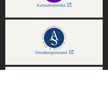
Kvinnohistoriska
Strindbergsmuseet
Thielska Galleriet