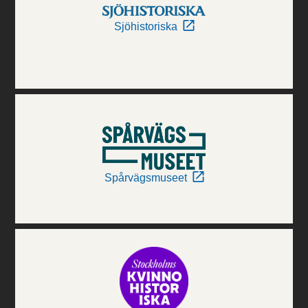
Sjöhistoriska
Spårvägsmuseet