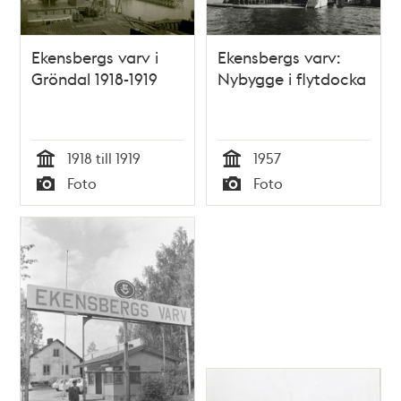
Ekensbergs varv i
Ekensbergs varv:
Gröndal 1918-1919
Nybygge i flytdocka
1918 till 1919
1957
Tid
Tid
Foto
Foto
Typ
Typ