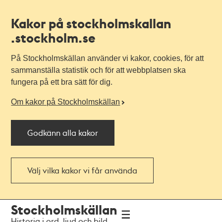
Kakor på stockholmskallan
.stockholm.se
På Stockholmskällan använder vi kakor, cookies, för att
sammanställa statistik och för att webbplatsen ska
fungera på ett bra sätt för dig.
Om kakor på Stockholmskällan
Godkänn alla kakor
Välj vilka kakor vi får använda
Till
Till
Stockholmskällan
navigationen
huvudinnehållet
Historia i ord, ljud och bild