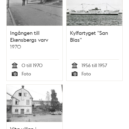
Ingången till
Kylfartyget "San
Ekensbergs varv
Blas"
1970
0 till 1970
1956 till 1957
Tid
Tid
Foto
Foto
Typ
Typ
Vita villan i