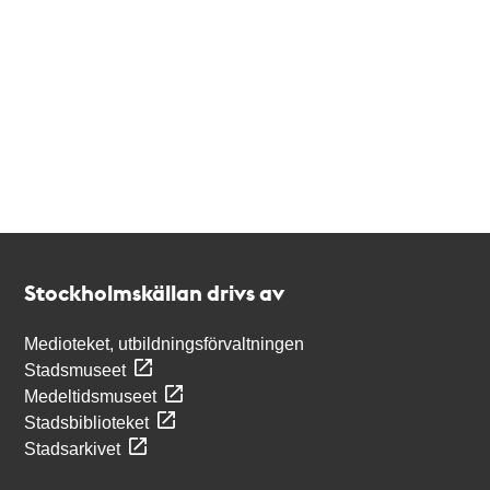
Kontakt
Stockholmskällan
Stockholmskällan drivs av
Medioteket, utbildningsförvaltningen
Stadsmuseet
Medeltidsmuseet
Stadsbiblioteket
Stadsarkivet