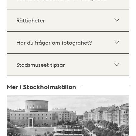
Rättigheter
Har du frågor om fotografiet?
Stadsmuseet tipsar
Mer i Stockholmskällan
Relaterade
poster
och
teman