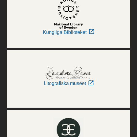
Kungliga Biblioteket
Litografiska museet