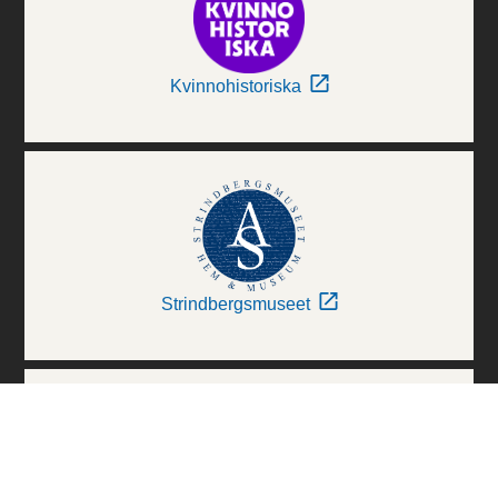
Kvinnohistoriska
Strindbergsmuseet