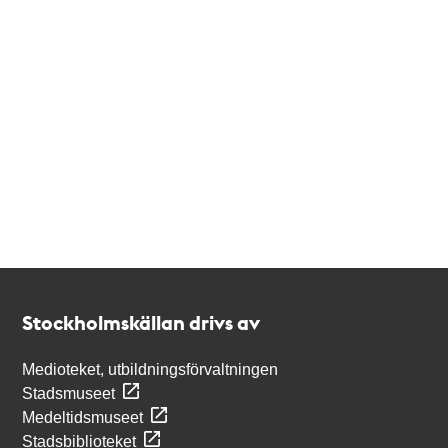
Kontakt
Stockholmskällan
Stockholmskällan drivs av
Medioteket, utbildningsförvaltningen
Stadsmuseet
Medeltidsmuseet
Stadsbiblioteket