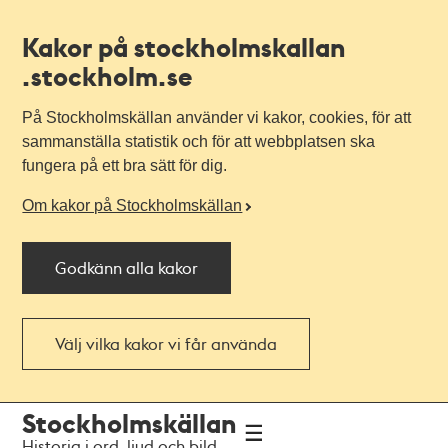
Kakor på stockholmskallan
.stockholm.se
På Stockholmskällan använder vi kakor, cookies, för att
sammanställa statistik och för att webbplatsen ska
fungera på ett bra sätt för dig.
Om kakor på Stockholmskällan
Godkänn alla kakor
Välj vilka kakor vi får använda
Till
Till
Stockholmskällan
navigationen
huvudinnehållet
Historia i ord, ljud och bild