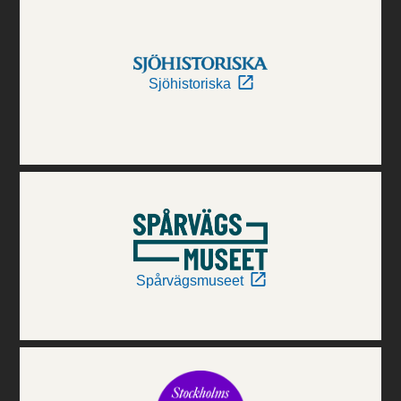
Sjöhistoriska
Spårvägsmuseet