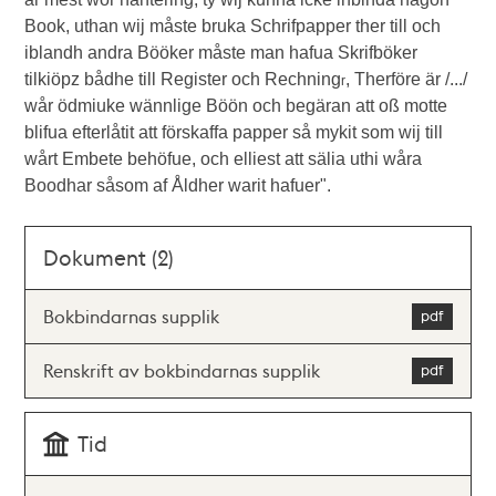
Book, uthan wij måste bruka Schrifpapper ther till och
iblandh andra Bööker måste man hafua Skrifböker
tilkiöpz bådhe till Register och Rechning
, Therföre är /.../
r
wår ödmiuke wännlige Böön och begäran att oß motte
blifua efterlåtit att förskaffa papper så mykit som wij till
wårt Embete behöfue, och elliest att sälia uthi wåra
Boodhar såsom af Åldher warit hafuer".
Dokument (2)
Bokbindarnas supplik
Renskrift av bokbindarnas supplik
Tid