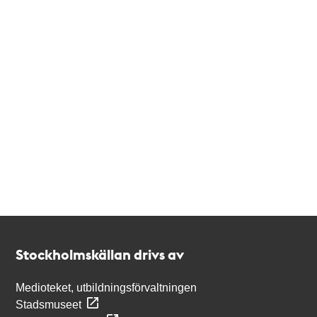
Kontakt
Stockholmskällan
Stockholmskällan drivs av
Medioteket, utbildningsförvaltningen
Stadsmuseet