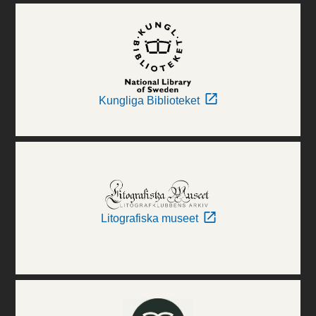
Kungliga Biblioteket
Litografiska museet