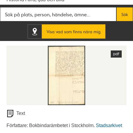
Fritextsök
Sök
Visa vad som finns nära mig
Text
Författare: Bokbindarämbetet i Stockholm.
Stadsarkivet