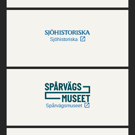
Sjöhistoriska
Spårvägsmuseet