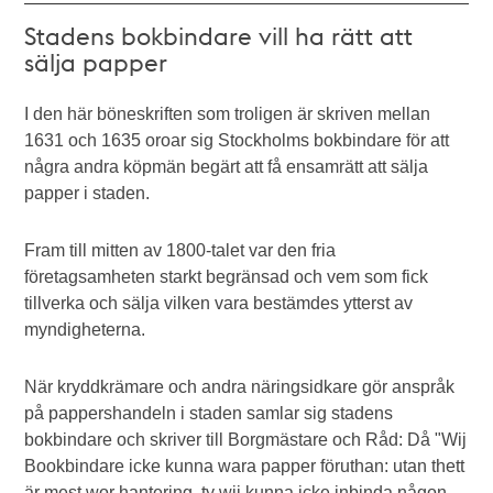
Stadens bokbindare vill ha rätt att
sälja papper
I den här böneskriften som troligen är skriven mellan
1631 och 1635 oroar sig Stockholms bokbindare för att
några andra köpmän begärt att få ensamrätt att sälja
papper i staden.
Fram till mitten av 1800-talet var den fria
företagsamheten starkt begränsad och vem som fick
tillverka och sälja vilken vara bestämdes ytterst av
myndigheterna.
När kryddkrämare och andra näringsidkare gör anspråk
på pappershandeln i staden samlar sig stadens
bokbindare och skriver till Borgmästare och Råd: Då "Wij
Bookbindare icke kunna wara papper föruthan: utan thett
är mest wor hantering, ty wij kunna icke inbinda någon