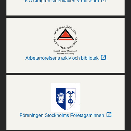
K A Almgren sidenväveri & museum
Arbetarrörelsens arkiv och bibliotek
Föreningen Stockholms Företagsminnen