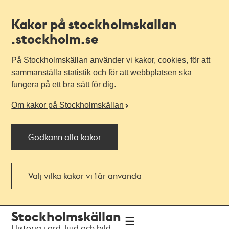
Kakor på stockholmskallan
.stockholm.se
På Stockholmskällan använder vi kakor, cookies, för att
sammanställa statistik och för att webbplatsen ska
fungera på ett bra sätt för dig.
Om kakor på Stockholmskällan
Godkänn alla kakor
Välj vilka kakor vi får använda
Till
Till
Stockholmskällan
navigationen
huvudinnehållet
Historia i ord, ljud och bild