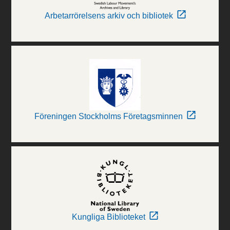
Arbetarrörelsens arkiv och bibliotek
Föreningen Stockholms Företagsminnen
Kungliga Biblioteket