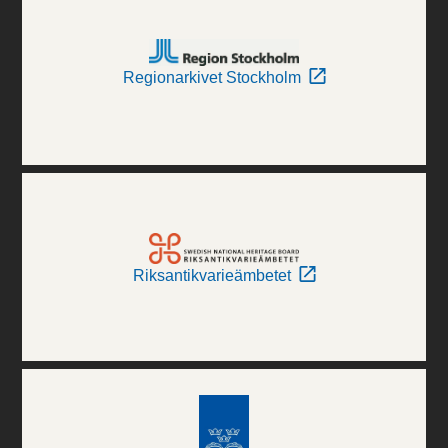
Regionarkivet Stockholm
Riksantikvarieämbetet