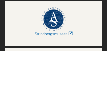
Strindbergsmuseet
Thielska Galleriet