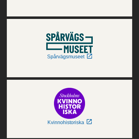
Spårvägsmuseet
Kvinnohistoriska