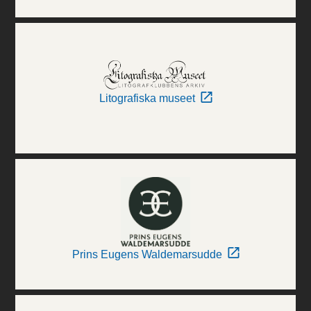
Litografiska museet
Prins Eugens Waldemarsudde