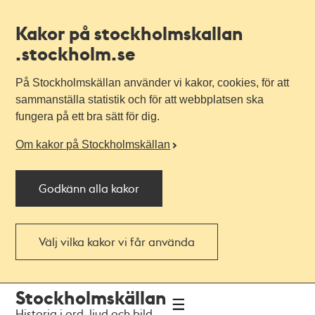
Kakor på stockholmskallan
.stockholm.se
På Stockholmskällan använder vi kakor, cookies, för att
sammanställa statistik och för att webbplatsen ska
fungera på ett bra sätt för dig.
Om kakor på Stockholmskällan
Godkänn alla kakor
Välj vilka kakor vi får använda
Till
Till
Stockholmskällan
navigationen
huvudinnehållet
Historia i ord, ljud och bild