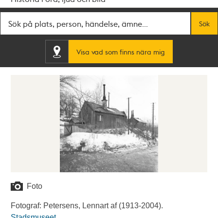
Fritextsök
Sök
Visa vad som finns nära mig
Foto
Fotograf: Petersens, Lennart af (1913-2004).
Stadsmuseet