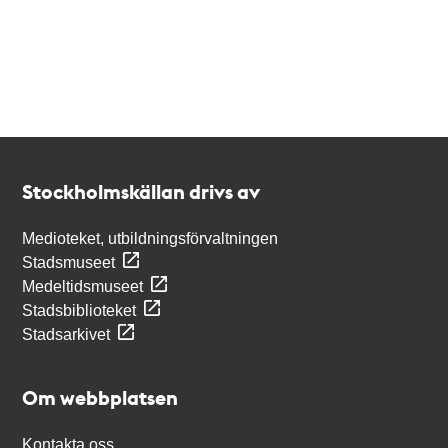
Kontakt
Stockholmskällan
Stockholmskällan drivs av
Medioteket, utbildningsförvaltningen
Stadsmuseet
Medeltidsmuseet
Stadsbiblioteket
Stadsarkivet
Om webbplatsen
Kontakta oss