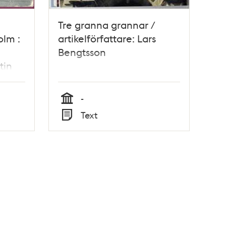
Tre granna grannar /
olm :
artikelförfattare: Lars
Bengtsson
tin
-
Tid
Text
Typ