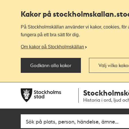
Kakor på stockholmskallan
.st
På Stockholmskällan använder vi kakor, cookies, för a
fungera på ett bra sätt för dig.
Om kakor på Stockholmskällan
Godkänn alla kakor
Välj vilka kak
Till
Till
Stockholmsk
navigationen
huvudinnehållet
Historia i ord, ljud oc
Fritextsök