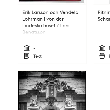
Erik Larsson och Vendela
Ritni
Lohrman i von der
Scha
Lindeska huset / Lars
Bengtsson
-
Tid
Tid
Text
Typ
Typ