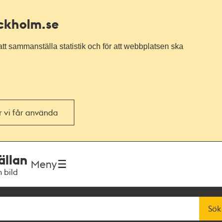
ockholm.se
tt sammanställa statistik och för att webbplatsen ska
or vi får använda
ällan
Meny
h bild
Sök