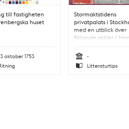
ng till fastigheten
Stormaktstidens
renbergska huset
privatpalats i Stockh
med en utblick över
följande sekler / Mar
Arvid Ohlsson
13 oktober 1753
-
Tid
Ritning
Litteraturtips
Typ