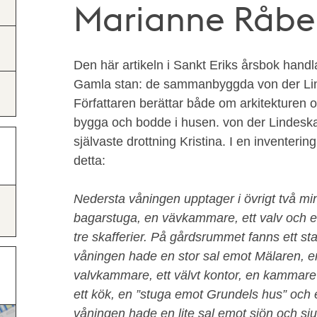
Marianne Råbe
Den här artikeln i Sankt Eriks årsbok hand
Gamla stan: de sammanbyggda von der Li
Författaren berättar både om arkitekturen
bygga och bodde i husen. von der Lindesk
självaste drottning Kristina. I en inventer
detta:
Nedersta våningen upptager i övrigt två min
bagarstuga, en vävkammare, ett valv och e
tre skafferier. På gårdsrummet fanns ett sta
våningen hade en stor sal emot Mälaren, 
valvkammare, ett välvt kontor, en kammare b
ett kök, en ”stuga emot Grundels hus” och
våningen hade en lite sal emot sjön och 