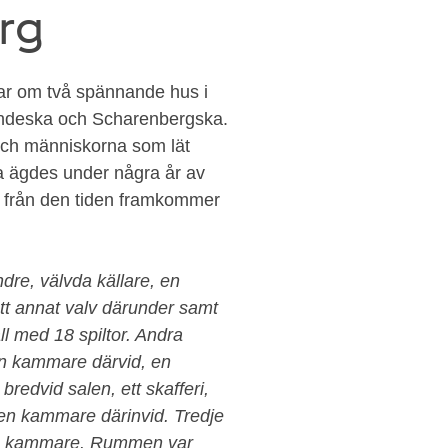
rg
lar om två spännande hus i
ndeska och Scharenbergska.
 och människorna som lät
a ägdes under några år av
ing från den tiden framkommer
dre, välvda källare, en
tt annat valv därunder samt
ll med 18 spiltor. Andra
en kammare därvid, en
redvid salen, ett skafferi,
 en kammare därinvid. Tredje
sju kammare. Rummen var