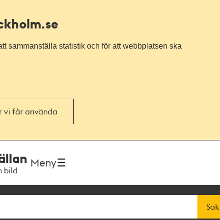
ockholm.se
tt sammanställa statistik och för att webbplatsen ska
or vi får använda
ällan
Meny
h bild
Sök