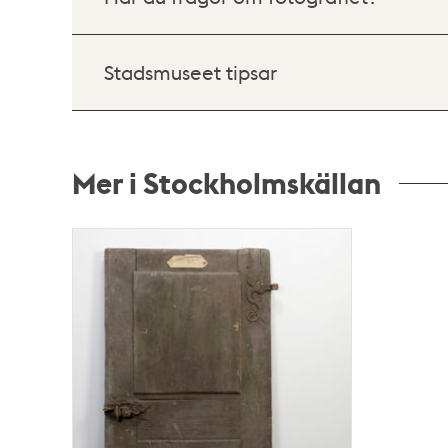
Stadsmuseet tipsar
Mer i Stockholmskällan
Relaterade
poster
och
teman