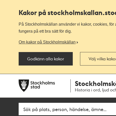
Kakor på stockholmskallan
.st
På Stockholmskällan använder vi kakor, cookies, för a
fungera på ett bra sätt för dig.
Om kakor på Stockholmskällan
Godkänn alla kakor
Välj vilka kak
Till
Till
Stockholmsk
navigationen
huvudinnehållet
Historia i ord, ljud oc
Fritextsök