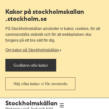
Kakor på stockholmskallan
.stockholm.se
På Stockholmskällan använder vi kakor, cookies, för att
sammanställa statistik och för att webbplatsen ska
fungera på ett bra sätt för dig.
Om kakor på Stockholmskällan
Godkänn alla kakor
Välj vilka kakor vi får använda
Till
Till
Stockholmskällan
navigationen
huvudinnehållet
Historia i ord, ljud och bild