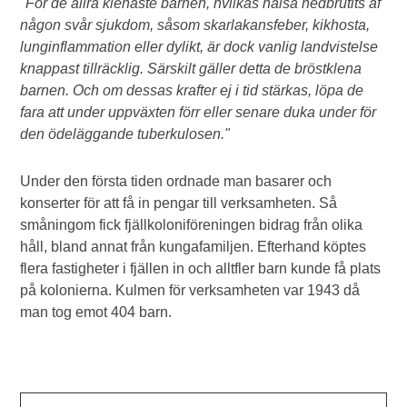
"För de allra klenaste barnen, hvilkas hälsa nedbrutits af
någon svår sjukdom, såsom skarlakansfeber, kikhosta,
lunginflammation eller dylikt, är dock vanlig landvistelse
knappast tillräcklig. Särskilt gäller detta de bröstklena
barnen. Och om dessas krafter ej i tid stärkas, löpa de
fara att under uppväxten förr eller senare duka under för
den ödeläggande tuberkulosen."
Under den första tiden ordnade man basarer och
konserter för att få in pengar till verksamheten. Så
småningom fick fjällkoloniföreningen bidrag från olika
håll, bland annat från kungafamiljen. Efterhand köptes
flera fastigheter i fjällen in och alltfler barn kunde få plats
på kolonierna. Kulmen för verksamheten var 1943 då
man tog emot 404 barn.