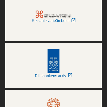
Riksantikvarieämbetet
Riksbankens arkiv