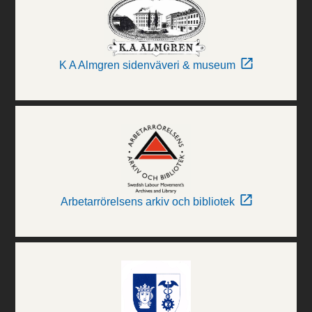
K A Almgren sidenväveri & museum
Arbetarrörelsens arkiv och bibliotek