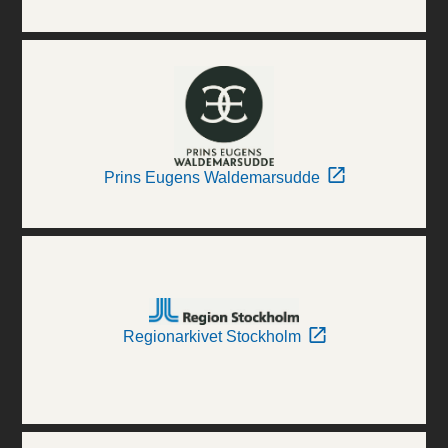
Prins Eugens Waldemarsudde
Regionarkivet Stockholm