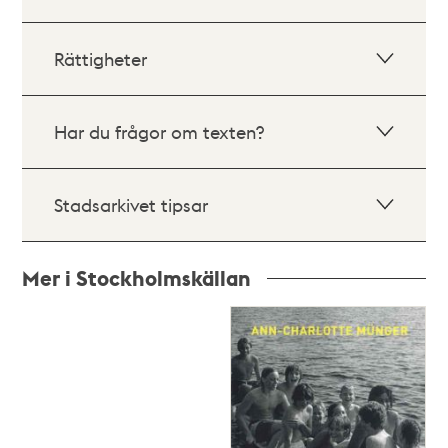
Rättigheter
Har du frågor om texten?
Stadsarkivet tipsar
Mer i Stockholmskällan
Relaterade
poster
och
teman