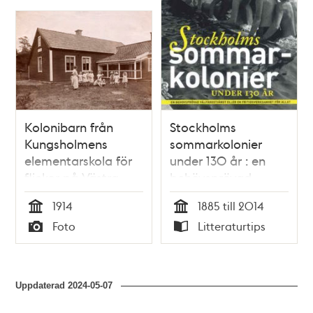
Kolonibarn från
Stockholms
Kungsholmens
sommarkolonier
elementarskola för
under 130 år : en
flickor på Västra
behövsprövad
Edsvik på Väddö
välfärdstjänst eller
1914
1885 till 2014
en fritidsverksamhet
Tid
Tid
Foto
Litteraturtips
för alla? / Ann-
Typ
Typ
Charlotte Münger
Uppdaterad
2024-05-07