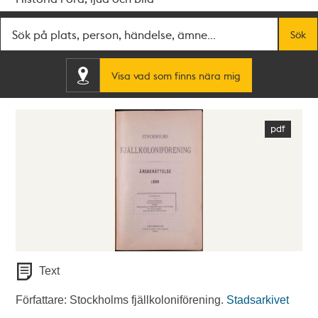
Fritextsök
Sök
Visa vad som finns nära mig
Text
Författare: Stockholms fjällkoloniförening.
Stadsarkivet