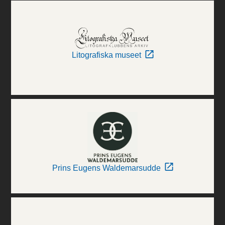
Litografiska museet
Prins Eugens Waldemarsudde