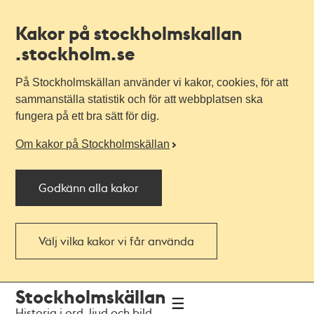
Kakor på stockholmskallan
.stockholm.se
På Stockholmskällan använder vi kakor, cookies, för att
sammanställa statistik och för att webbplatsen ska
fungera på ett bra sätt för dig.
Om kakor på Stockholmskällan
Godkänn alla kakor
Välj vilka kakor vi får använda
Till
Till
Stockholmskällan
navigationen
huvudinnehållet
Historia i ord, ljud och bild