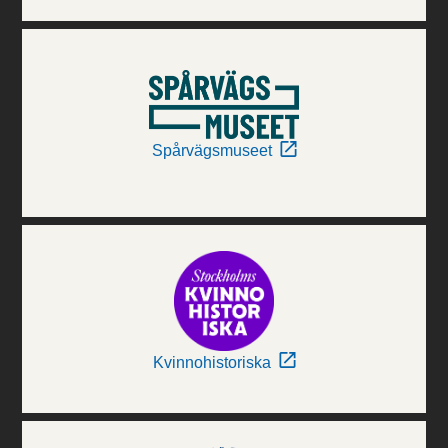
Spårvägsmuseet
Kvinnohistoriska