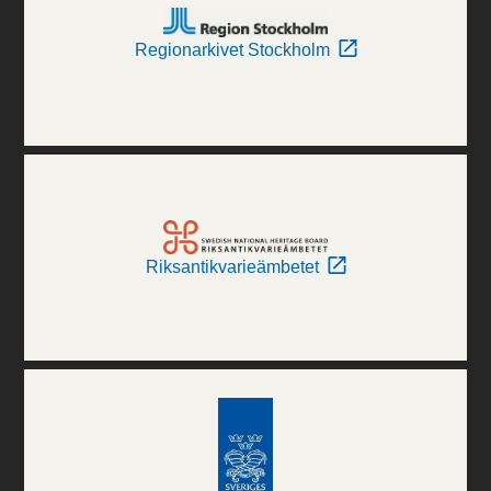
Regionarkivet Stockholm
Riksantikvarieämbetet