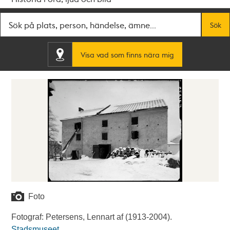
Fritextsök
Sök
Visa vad som finns nära mig
Foto
Fotograf: Petersens, Lennart af (1913-2004).
Stadsmuseet