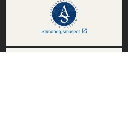
Strindbergsmuseet
Thielska Galleriet