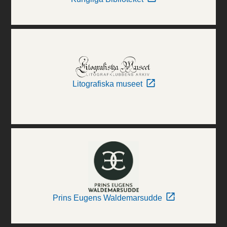
Litografiska museet
Prins Eugens Waldemarsudde