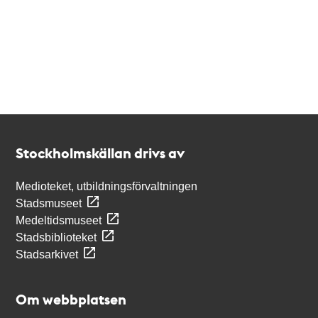
Kontakt
Stockholmskällan
Stockholmskällan drivs av
Medioteket, utbildningsförvaltningen
Stadsmuseet
Medeltidsmuseet
Stadsbiblioteket
Stadsarkivet
Om webbplatsen