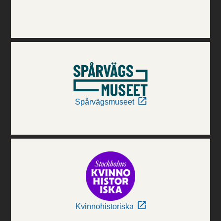
Spårvägsmuseet
Kvinnohistoriska