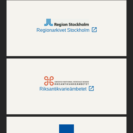
Regionarkivet Stockholm
Riksantikvarieämbetet