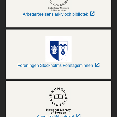
Arbetarrörelsens arkiv och bibliotek
Föreningen Stockholms Företagsminnen
Kungliga Biblioteket