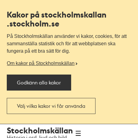
Kakor på stockholmskallan
.stockholm.se
På Stockholmskällan använder vi kakor, cookies, för att
sammanställa statistik och för att webbplatsen ska
fungera på ett bra sätt för dig.
Om kakor på Stockholmskällan
Godkänn alla kakor
Välj vilka kakor vi får använda
Till
Till
Stockholmskällan
navigationen
huvudinnehållet
Historia i ord, ljud och bild