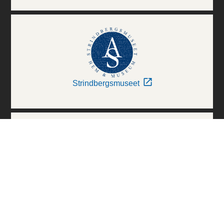
Strindbergsmuseet
Thielska Galleriet