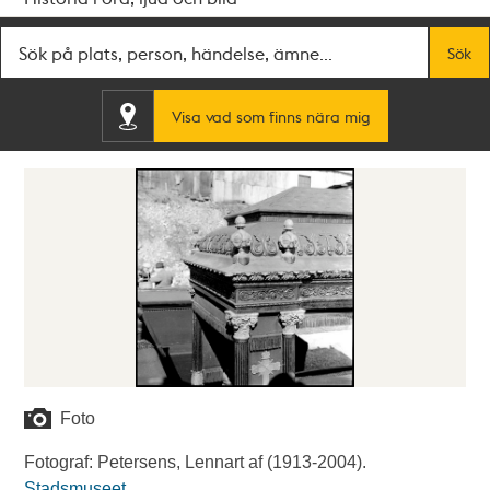
Fritextsök
Sök
Visa vad som finns nära mig
Foto
Fotograf: Petersens, Lennart af (1913-2004).
Stadsmuseet