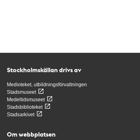
Kontakt
Stockholmskällan
Stockholmskällan drivs av
Medioteket, utbildningsförvaltningen
Stadsmuseet
Medeltidsmuseet
Stadsbiblioteket
Stadsarkivet
Om webbplatsen