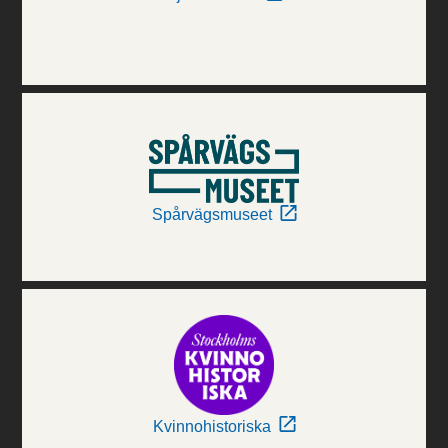
Spårvägsmuseet
Kvinnohistoriska