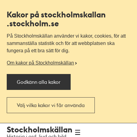
Kakor på stockholmskallan
.stockholm.se
På Stockholmskällan använder vi kakor, cookies, för att
sammanställa statistik och för att webbplatsen ska
fungera på ett bra sätt för dig.
Om kakor på Stockholmskällan
Godkänn alla kakor
Välj vilka kakor vi får använda
Till
Till
Stockholmskällan
navigationen
huvudinnehållet
Historia i ord, ljud och bild