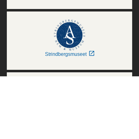
Strindbergsmuseet
Thielska Galleriet