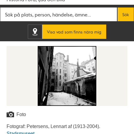
Fritextsök
Sök
Visa vad som finns nära mig
Foto
Fotograf: Petersens, Lennart af (1913-2004).
Stadsmuseet