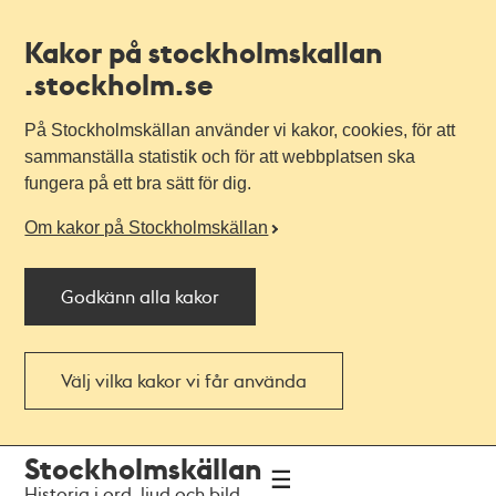
Kakor på stockholmskallan
.stockholm.se
På Stockholmskällan använder vi kakor, cookies, för att
sammanställa statistik och för att webbplatsen ska
fungera på ett bra sätt för dig.
Om kakor på Stockholmskällan
Godkänn alla kakor
Välj vilka kakor vi får använda
Till
Till
Stockholmskällan
navigationen
huvudinnehållet
Historia i ord, ljud och bild