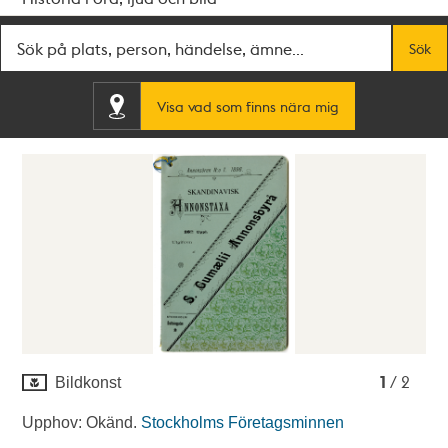
Fritextsök
Sök
Visa vad som finns nära mig
1
2
1
/ 2
Bildkonst
Upphov: Okänd.
Stockholms Företagsminnen