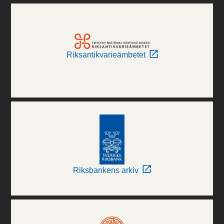
Riksantikvarieämbetet
Riksbankens arkiv