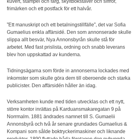
kuvert, stämpel och färg, skyltbokstäver och siffror,
frimärken och ett postfack för ett halvår.
”Ett manuskript och ett betalningstillfälle”, det var Sofia
Gumaelius enkla affärsidé. Den som annonserade skulle
slippa allt besvär, Nya Annonsbyrån skulle stå för
arbetet. Med fast prislista, ordning och snabb leverans
blev hon uppskattad av kunderna.
Tidningsägarna som förde in annonserna lockades med
inkomster som skulle göra dem till oberoende och starka
publicister. Den affärsidén håller än idag.
Verksamheten kunde med tiden utvecklas och ett nytt,
större kontor inrättas på Karduansmakaregatan 9 på
Norrmalm. 1881 ändrades namnet till S. Gumaelii
Annonsbyrå och två år senare grundades Gumaelius &
Kompani som sålde boktryckerimaskiner och liknande
produkter. 1890 flyttade båda företagen den nybyggda