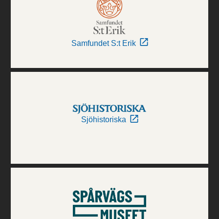
Samfundet S:t Erik
Sjöhistoriska