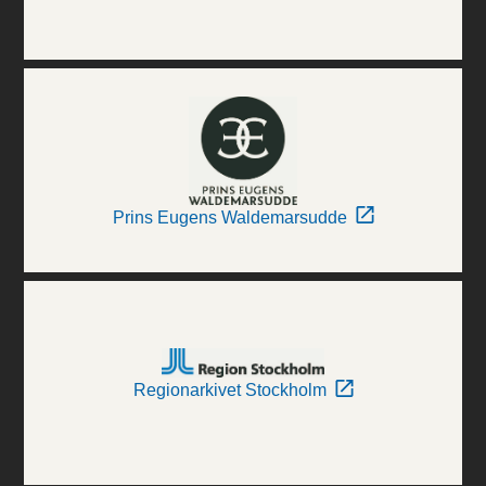
Prins Eugens Waldemarsudde
Regionarkivet Stockholm