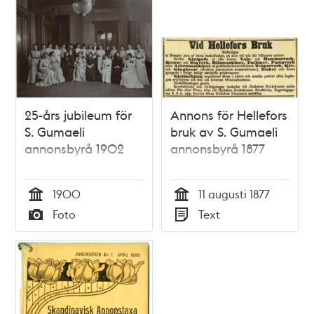
Relaterade
poster
och
teman
25-års jubileum för
Annons för Hellefors
S. Gumaeli
bruk av S. Gumaeli
annonsbyrå 1902
annonsbyrå 1877
1900
11 augusti 1877
Tid
Tid
Foto
Text
Typ
Typ