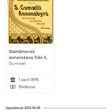
Skandinavisk
annonstaxa från S.
Gumaeli
annonsbyrå april
1898
1 april 1898
Tid
Bildkonst
Typ
Uppdaterad
2022-06-08