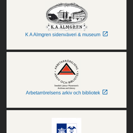
K A Almgren sidenväveri & museum
Arbetarrörelsens arkiv och bibliotek