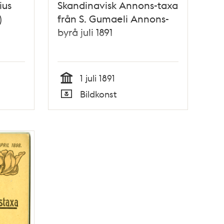
ius
Skandinavisk Annons-taxa
)
från S. Gumaeli Annons-
byrå juli 1891
1 juli 1891
Tid
Bildkonst
Typ