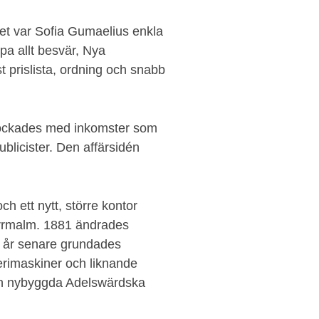
 det var Sofia Gumaelius enkla
pa allt besvär, Nya
t prislista, ordning och snabb
lockades med inkomster som
ublicister. Den affärsidén
 ett nytt, större kontor
rrmalm. 1881 ändrades
å år senare grundades
rimaskiner och liknande
den nybyggda Adelswärdska