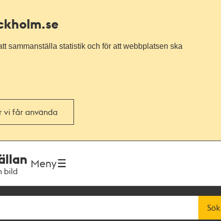
ockholm.se
tt sammanställa statistik och för att webbplatsen ska
or vi får använda
ällan
Meny
h bild
Sök