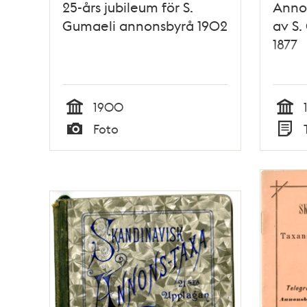
25-års jubileum för S.
Annon
Gumaeli annonsbyrå 1902
av S.
1877
1900
Tid
Tid
Foto
Typ
Typ