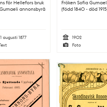
s för Hellefors bruk
Fröken Sofia Gumael
 Gumaeli annonsbyrå
(född 1840 - död 1915
11 augusti 1877
1902
Tid
Text
Foto
Typ