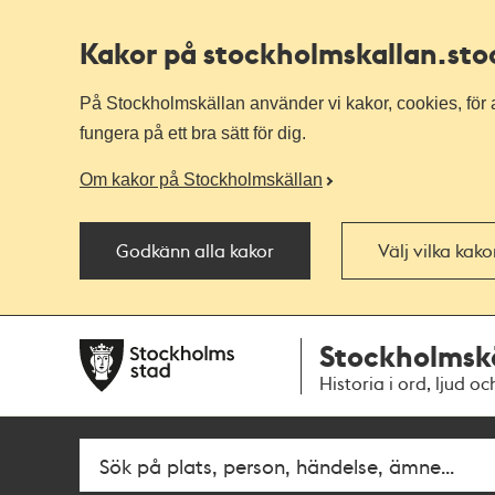
Kakor på stockholmskallan
.st
På Stockholmskällan använder vi kakor, cookies, för a
fungera på ett bra sätt för dig.
Om kakor på Stockholmskällan
Godkänn alla kakor
Välj vilka kak
Till
Till
Stockholmsk
navigationen
huvudinnehållet
Historia i ord, ljud oc
Fritextsök