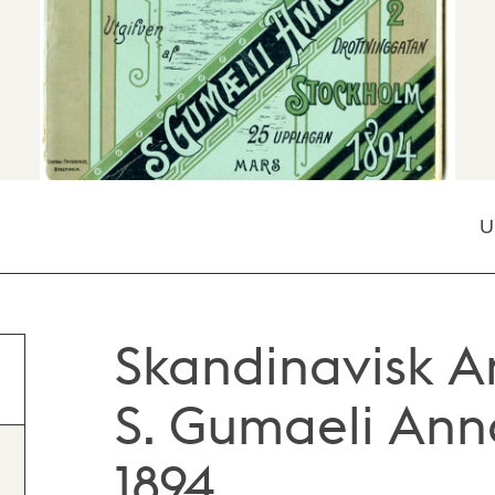
U
Skandinavisk A
S. Gumaeli Ann
1894