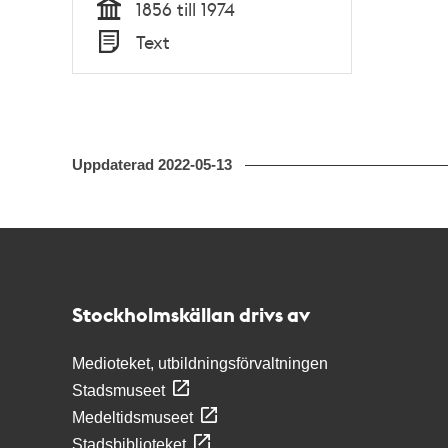
1856 till 1974
Tid
Text
Typ
Uppdaterad
2022-05-13
Kontakt
Stockholmskällan
Stockholmskällan drivs av
Medioteket, utbildningsförvaltningen
Stadsmuseet
Medeltidsmuseet
Stadsbiblioteket