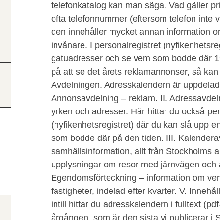
telefonkatalog kan man säga. Vad gäller p
ofta telefonnummer (eftersom telefon inte v
den innehåller mycket annan information 
invånare. I personalregistret (nyfikenhetsre
gatuadresser och se vem som bodde där 19
på att se det årets reklamannonser, så ka
Avdelningen. Adresskalendern är uppdelad 
Annonsavdelning – reklam. II. Adressavdeln
yrken och adresser. Här hittar du också per
(nyfikenhetsregistret) där du kan slå upp e
som bodde där på den tiden. III. Kalender
samhällsinformation, allt från Stockholms alla
upplysningar om resor med järnvägen och ak
Egendomsförteckning – information om ve
fastigheter, indelad efter kvarter. V. Innehå
intill hittar du adresskalendern i fulltext (p
årgången, som är den sista vi publicerar i 