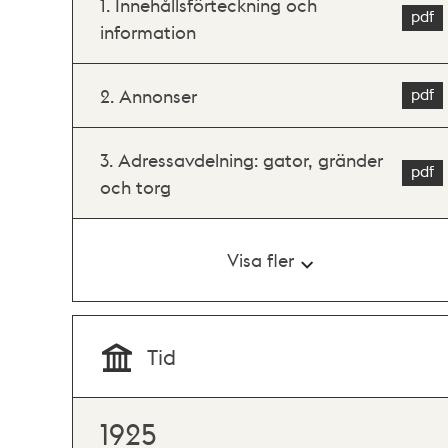
1. Innehållsförteckning och
information
2. Annonser
3. Adressavdelning: gator, gränder
och torg
Visa fler
Tid
1925