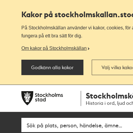
Kakor på stockholmskallan
.st
På Stockholmskällan använder vi kakor, cookies, för a
fungera på ett bra sätt för dig.
Om kakor på Stockholmskällan
Godkänn alla kakor
Välj vilka kak
Till
Till
Stockholmsk
navigationen
huvudinnehållet
Historia i ord, ljud oc
Fritextsök