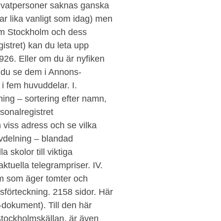
rivatpersoner saknas ganska
ar lika vanligt som idag) men
om Stockholm och dess
gistret) kan du leta upp
26. Eller om du är nyfiken
n du se dem i Annons-
i fem huvuddelar. I.
ing – sortering efter namn,
sonalregistret
n viss adress och se vilka
avdelning – blandad
 skolor till viktiga
tuella telegrampriser. IV.
m som äger tomter och
llsförteckning. 2158 sidor. Här
df-dokument). Till den här
Stockholmskällan, är även