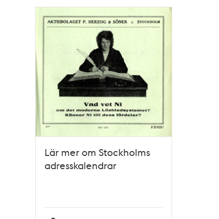
Relaterade
poster
och
teman
Lär mer om Stockholms
adresskalendrar