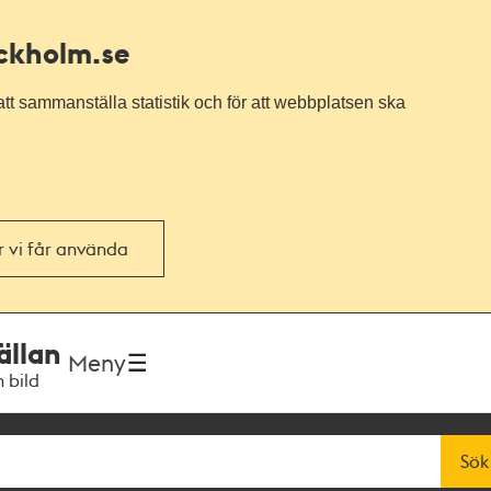
ockholm.se
tt sammanställa statistik och för att webbplatsen ska
or vi får använda
ällan
Meny
h bild
Sök