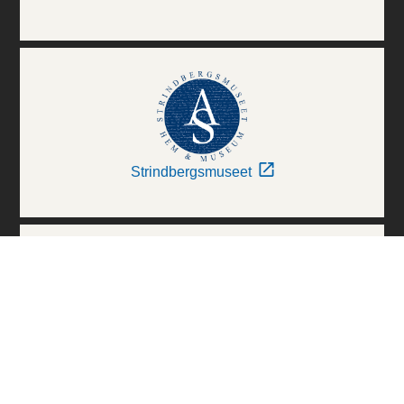
Strindbergsmuseet
Thielska Galleriet