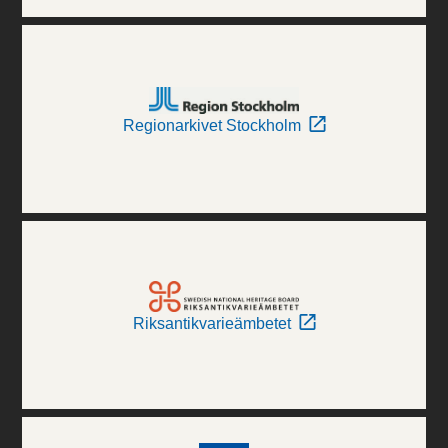
Regionarkivet Stockholm
Riksantikvarieämbetet