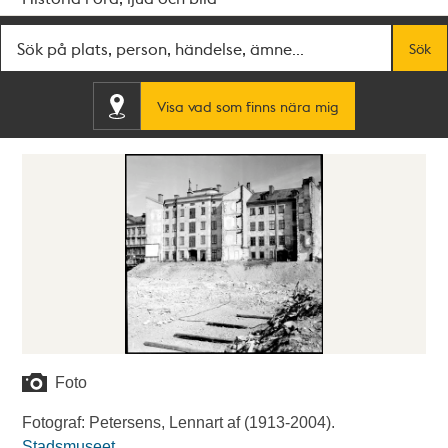
Fritextsök
Sök
Visa vad som finns nära mig
Foto
Fotograf: Petersens, Lennart af (1913-2004).
Stadsmuseet