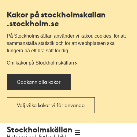
Kakor på stockholmskallan
.stockholm.se
På Stockholmskällan använder vi kakor, cookies, för att
sammanställa statistik och för att webbplatsen ska
fungera på ett bra sätt för dig.
Om kakor på Stockholmskällan
Godkänn alla kakor
Välj vilka kakor vi får använda
Till
Till
Stockholmskällan
navigationen
huvudinnehållet
Historia i ord, ljud och bild