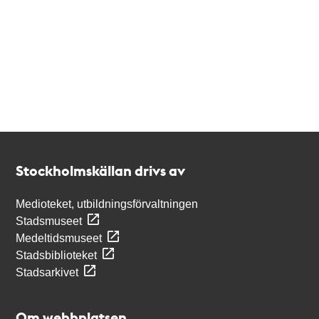
Kontakt
Stockholmskällan
Stockholmskällan drivs av
Medioteket, utbildningsförvaltningen
Stadsmuseet
Medeltidsmuseet
Stadsbiblioteket
Stadsarkivet
Om webbplatsen