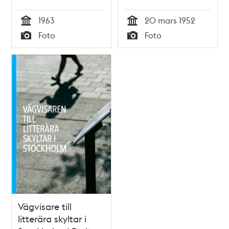
1963
20 mars 1952
Tid
Tid
Foto
Foto
Typ
Typ
Vägvisare till
litterära skyltar i