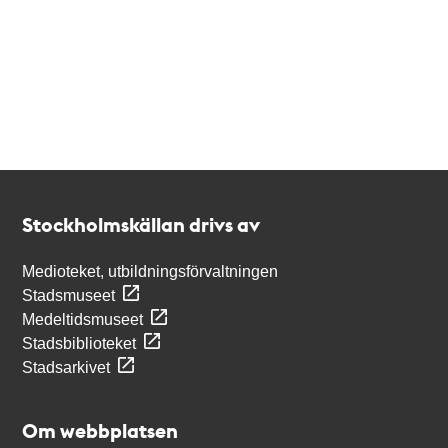
Kontakt
Stockholmskällan
Stockholmskällan drivs av
Medioteket, utbildningsförvaltningen
Stadsmuseet
Medeltidsmuseet
Stadsbiblioteket
Stadsarkivet
Om webbplatsen