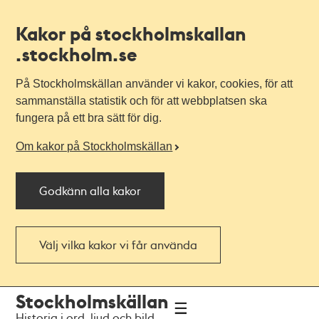
Kakor på stockholmskallan
.stockholm.se
På Stockholmskällan använder vi kakor, cookies, för att
sammanställa statistik och för att webbplatsen ska
fungera på ett bra sätt för dig.
Om kakor på Stockholmskällan
Godkänn alla kakor
Välj vilka kakor vi får använda
Till
Till
Stockholmskällan
navigationen
huvudinnehållet
Historia i ord, ljud och bild