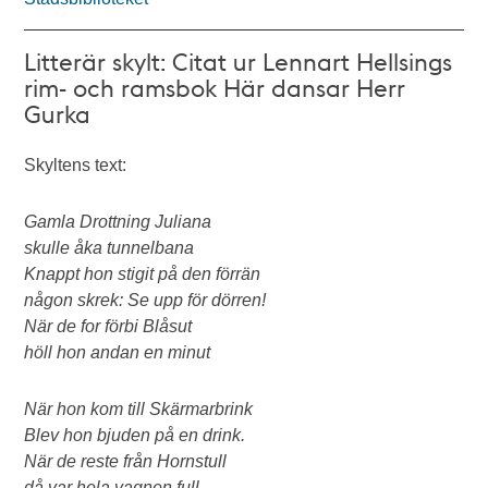
Litterär skylt: Citat ur Lennart Hellsings
rim- och ramsbok Här dansar Herr
Gurka
Skyltens text:
Gamla Drottning Juliana
skulle åka tunnelbana
Knappt hon stigit på den förrän
någon skrek: Se upp för dörren!
När de for förbi Blåsut
höll hon andan en minut
När hon kom till Skärmarbrink
Blev hon bjuden på en drink.
När de reste från Hornstull
då var hela vagnen full.