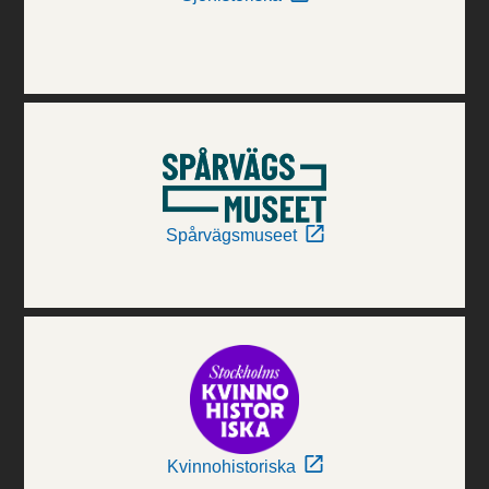
Spårvägsmuseet
Kvinnohistoriska