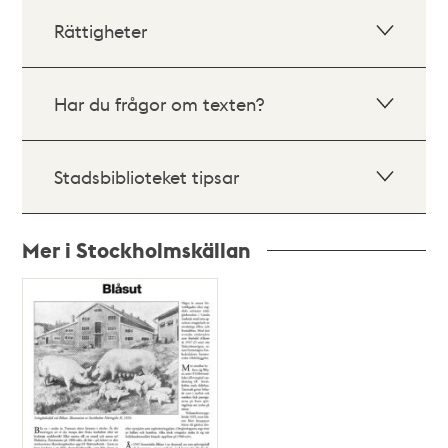
Rättigheter
Har du frågor om texten?
Stadsbiblioteket tipsar
Mer i Stockholmskällan
Relaterade
poster
och
teman