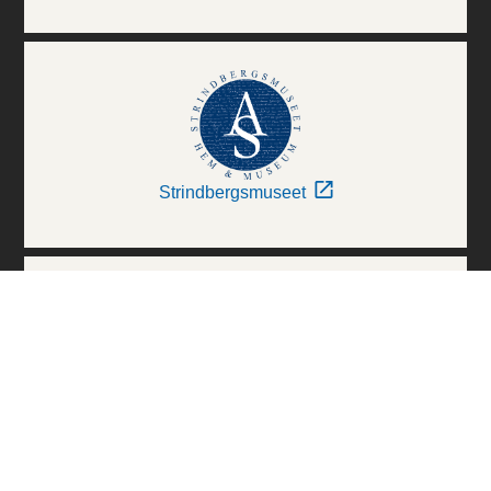
Strindbergsmuseet
Thielska Galleriet