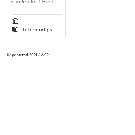
Stockholm / Berit
Engdahl och Vera
Székely
-
Tid
Litteraturtips
Typ
Uppdaterad
2021-12-02