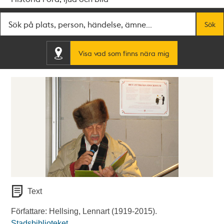
Fritextsök
Sök
Visa vad som finns nära mig
Text
Författare: Hellsing, Lennart (1919-2015).
Stadsbiblioteket