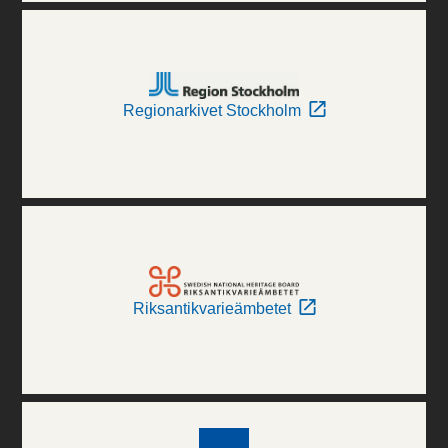
Regionarkivet Stockholm
Riksantikvarieämbetet