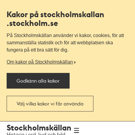
Kakor på stockholmskallan
.stockholm.se
På Stockholmskällan använder vi kakor, cookies, för att
sammanställa statistik och för att webbplatsen ska
fungera på ett bra sätt för dig.
Om kakor på Stockholmskällan
Godkänn alla kakor
Välj vilka kakor vi får använda
Till
Till
Stockholmskällan
navigationen
huvudinnehållet
Historia i ord, ljud och bild