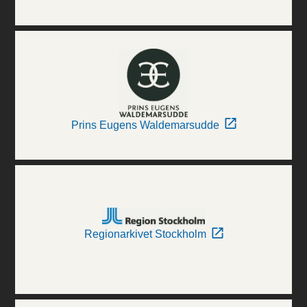
Prins Eugens Waldemarsudde
Regionarkivet Stockholm