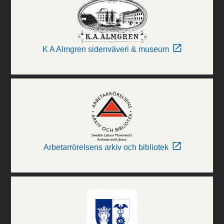
K A Almgren sidenväveri & museum
Arbetarrörelsens arkiv och bibliotek