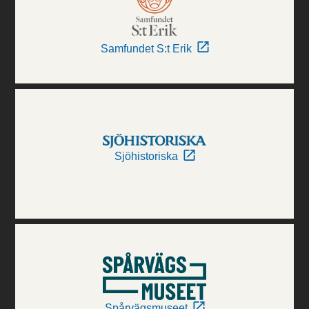
Samfundet S:t Erik
Sjöhistoriska
Spårvägsmuseet