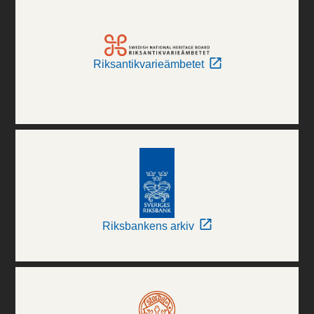
Riksantikvarieämbetet
Riksbankens arkiv