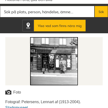
Fritextsök
Sök
Visa vad som finns nära mig
Foto
Fotograf: Petersens, Lennart af (1913-2004).
Stadsmuseet