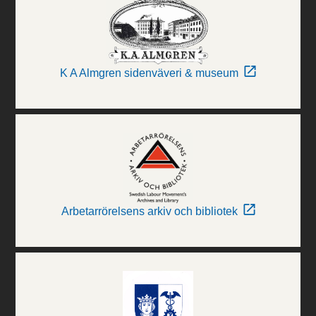
K A Almgren sidenväveri & museum
Arbetarrörelsens arkiv och bibliotek