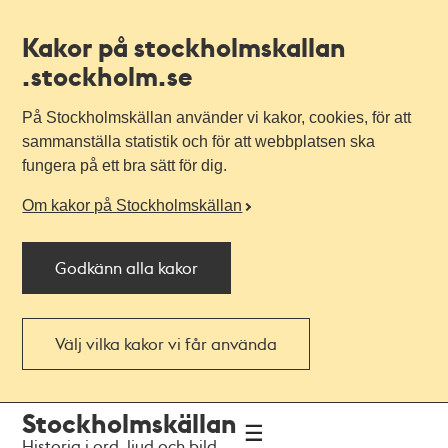
Kakor på stockholmskallan
.stockholm.se
På Stockholmskällan använder vi kakor, cookies, för att
sammanställa statistik och för att webbplatsen ska
fungera på ett bra sätt för dig.
Om kakor på Stockholmskällan
Godkänn alla kakor
Välj vilka kakor vi får använda
Till
Till
Stockholmskällan
navigationen
huvudinnehållet
Historia i ord, ljud och bild