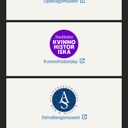
Spårvägsmuseet
Kvinnohistoriska
Strindbergsmuseet