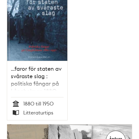
och
teman
...faror för staten av
svåraste slag :
politiska fångar på
Långholmen 1880-
1950
1880 till 1950
Tid
Litteraturtips
Typ
Årskurs