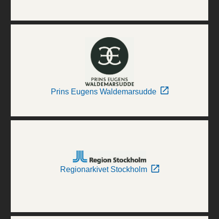
Prins Eugens Waldemarsudde
Regionarkivet Stockholm