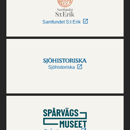
Samfundet S:t Erik
Sjöhistoriska