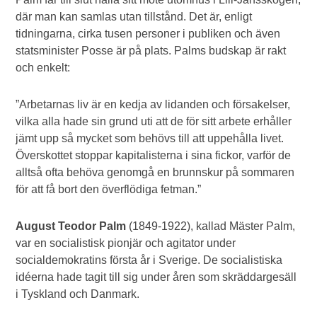
där man kan samlas utan tillstånd. Det är, enligt
tidningarna, cirka tusen personer i publiken och även
statsminister Posse är på plats. Palms budskap är rakt
och enkelt:
”Arbetarnas liv är en kedja av lidanden och försakelser,
vilka alla hade sin grund uti att de för sitt arbete erhåller
jämt upp så mycket som behövs till att uppehålla livet.
Överskottet stoppar kapitalisterna i sina fickor, varför de
alltså ofta behöva genomgå en brunnskur på sommaren
för att få bort den överflödiga fetman.”
August Teodor Palm
(1849-1922), kallad Mäster Palm,
var en socialistisk pionjär och agitator under
socialdemokratins första år i Sverige. De socialistiska
idéerna hade tagit till sig under åren som skräddargesäll
i Tyskland och Danmark.