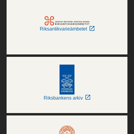
Riksantikvarieämbetet
Riksbankens arkiv