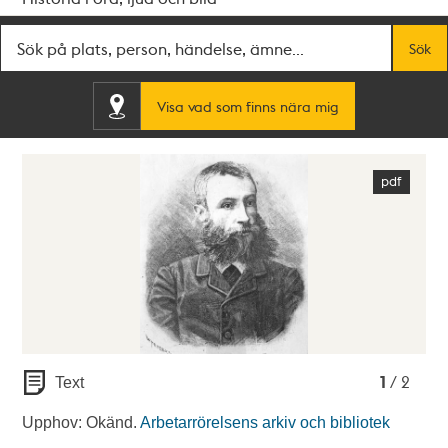
Fritextsök
Sök
Visa vad som finns nära mig
1
2
1
/ 2
Text
Upphov: Okänd.
Arbetarrörelsens arkiv och bibliotek