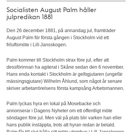
Socialisten August Palm håller
julpredikan 1881
Den 26 december 1881, på annandag jul, framträder
August Palm för första gången i Stockholm vid ett
friluftsmöte i Lill-Jansskogen.
Palm kommer till Stockholm strax före jul, efter att
dessförinnan ha agiterat i Skåne sedan den 6 november.
Hans enda kontakt i Stockholm är gelbgjutaren (ungefär
mässingsgjutare) Wilhelm Åhlund, som något år senare
skriver arbetarrörelsens första kampsång Arbetsmannen.
Palm lyckas hyra en lokal på Mosebacke och
annonserar i Dagens Nyheter om ett offentligt möte
söndagen före jul. Men väl på plats blir varken han eller
hans publik insläppta, trots att hyran redan är betald.
Palm får till slut hålla sitt möte utomhus i Lill-Jansskogen,