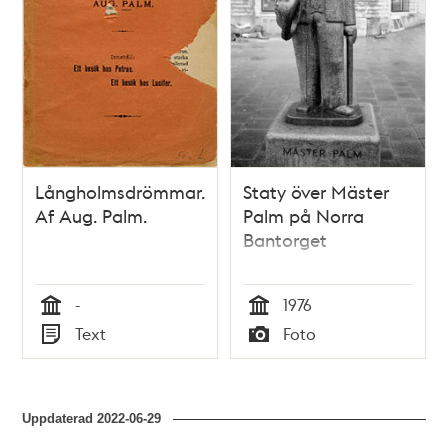
Långholmsdrömmar.
Staty över Mäster
Af Aug. Palm.
Palm på Norra
Bantorget
-
1976
Tid
Tid
Text
Foto
Typ
Typ
Uppdaterad
2022-06-29