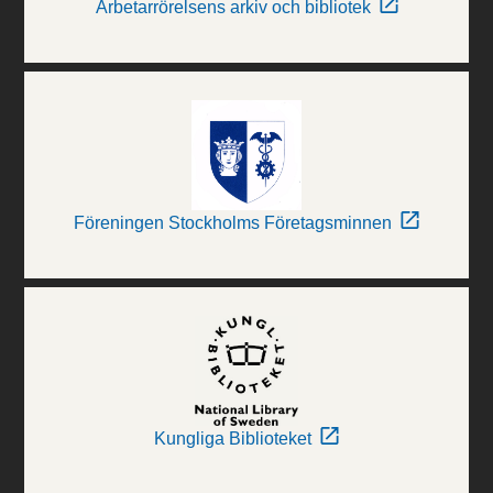
Arbetarrörelsens arkiv och bibliotek
Föreningen Stockholms Företagsminnen
Kungliga Biblioteket