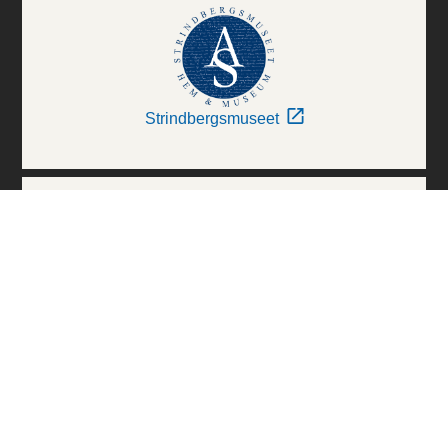
Strindbergsmuseet
Thielska Galleriet