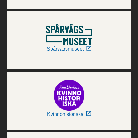
Spårvägsmuseet
Kvinnohistoriska