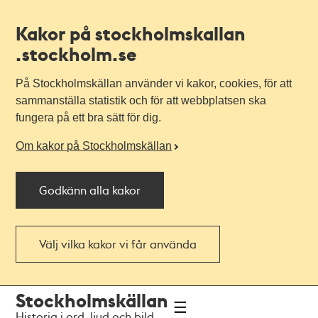
Kakor på stockholmskallan
.stockholm.se
På Stockholmskällan använder vi kakor, cookies, för att
sammanställa statistik och för att webbplatsen ska
fungera på ett bra sätt för dig.
Om kakor på Stockholmskällan
Godkänn alla kakor
Välj vilka kakor vi får använda
Till
Till
Stockholmskällan
navigationen
huvudinnehållet
Historia i ord, ljud och bild