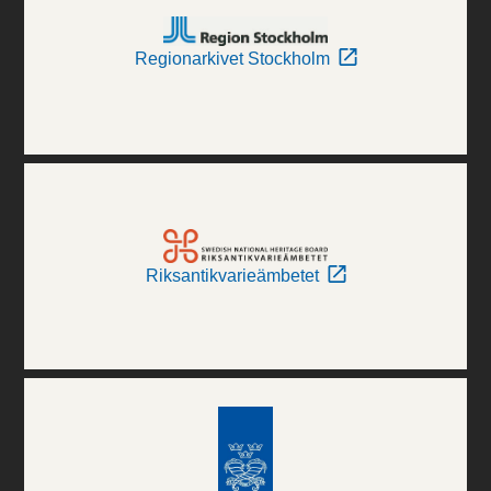
Regionarkivet Stockholm
Riksantikvarieämbetet