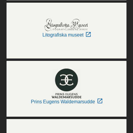
Litografiska museet
Prins Eugens Waldemarsudde