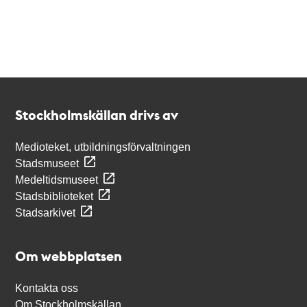
Kontakt
Stockholmskällan
Stockholmskällan drivs av
Medioteket, utbildningsförvaltningen
Stadsmuseet
Medeltidsmuseet
Stadsbiblioteket
Stadsarkivet
Om webbplatsen
Kontakta oss
Om Stockholmskällan